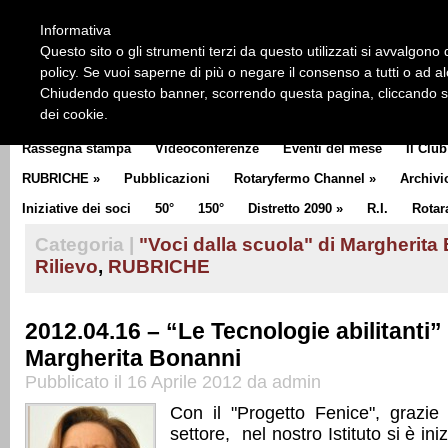
HOME
CHI SIAMO
LA STORIA DEL ROTARY
LA M
Informativa
CLUB COMMUNICATOR
Questo sito o gli strumenti terzi da questo utilizzati si avvalgono d
policy. Se vuoi saperne di più o negare il consenso a tutti o ad a
Chiudendo questo banner, scorrendo questa pagina, cliccando su 
dei cookie.
Rassegna stampa
Videoconferenze
Eventi del mese
Il Club
RUBRICHE
»
Pubblicazioni
Rotaryfermo Channel
»
Archivi
Iniziative dei soci
50°
150°
Distretto 2090
»
R.I.
Rotar
Categoria |
"Voci dalla scuola" di Margherita
Rilievo
,
RUBRICHE
2012.04.16 – “Le Tecnologie abilitanti” 
Margherita Bonanni
Pubblicato il 16 Aprile 2012 da admin
Con il "Progetto Fenice", grazie 
settore, nel nostro Istituto si è ini