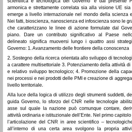
scientifica e tecnologica del Governo” e dal presente 
armonica e strettamente correlata sia alla visione UE sia
emerge a livello internazionale nel mondo della scienza e
Nei fatti, bioscienza, nanoscienza ed infoscienza sono le g
che caratterizzano le linee di azione formulate dal Gove
piano. Dare un contributo significativo al Paese nell
delineato significa muoversi lungo i quattro assi strategi
Governo: 1. Avanzamento delle frontiere della conoscenza
2. Sostegno della ricerca orientata allo sviluppo di tecnologi
a carattere multisettoriale 3. Potenziamento della attività di 
e relativo sviluppo tecnologico; 4. Promozione della capa
nei processi e nei prodotti delle PMI e creazione di aggreg
livello territoriale.
Alla luce della logica di utilizzo degli strumenti suddetti, de
guida Governo, lo sforzo del CNR nelle tecnologie abilita
asse sul quale la nazione può comunque contare, deri
attività ordinaria e istituzionale dell’Ente. Nel primo capitol
l’articolazione del CNR in aree scientifico – tecnologiche 
all’interno di una certa area svolgono la propria attivi