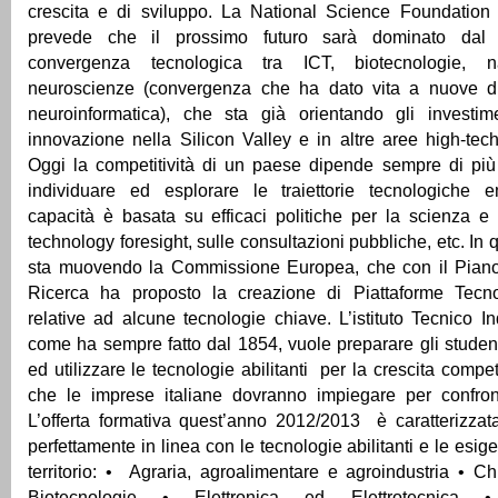
crescita e di sviluppo. La National Science Foundatio
prevede che il prossimo futuro sarà dominato dal 
convergenza tecnologica tra ICT, biotecnologie, n
neuroscienze (convergenza che ha dato vita a nuove di
neuroinformatica), che sta già orientando gli investim
innovazione nella Silicon Valley e in altre aree high-tech 
Oggi la competitività di un paese dipende sempre di più 
individuare ed esplorare le traiettorie tecnologiche 
capacità è basata su efficaci politiche per la scienza e 
technology foresight, sulle consultazioni pubbliche, etc. In 
sta muovendo la Commissione Europea, che con il Piano
Ricerca ha proposto la creazione di Piattaforme Tecn
relative ad alcune tecnologie chiave. L’istituto Tecnico In
come ha sempre fatto dal 1854, vuole preparare gli stude
ed utilizzare le tecnologie abilitanti per la crescita compet
che le imprese italiane dovranno impiegare per confront
L’offerta formativa quest’anno 2012/2013 è caratterizzat
perfettamente in linea con le tecnologie abilitanti e le esig
territorio: • Agraria, agroalimentare e agroindustria • Ch
Biotecnologie • Elettronica ed Elettrotecnica 