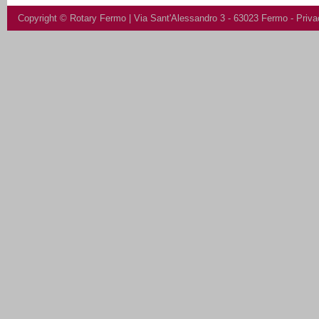
Copyright ©
Rotary Fermo
| Via Sant'Alessandro 3 - 63023 Fermo -
Priva