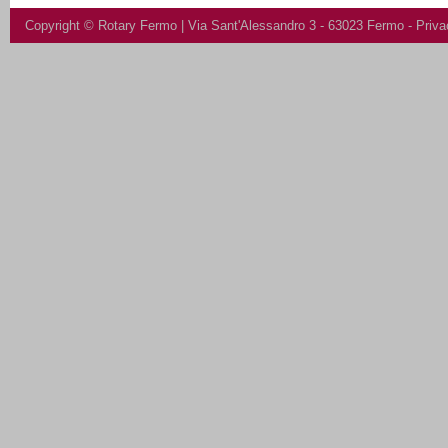
Copyright ©
Rotary Fermo
| Via Sant'Alessandro 3 - 63023 Fermo -
Priva