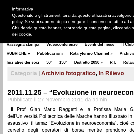
HOME
CHI SIAMO
LA STORIA DEL ROTARY
LA M
Informativa
CLUB COMMUNICATOR
Questo sito o gli strumenti terzi da questo utilizzati si avvalgono d
policy. Se vuoi saperne di più o negare il consenso a tutti o ad a
Chiudendo questo banner, scorrendo questa pagina, cliccando su 
dei cookie.
Rassegna stampa
Videoconferenze
Eventi del mese
Il Club
RUBRICHE
»
Pubblicazioni
Rotaryfermo Channel
»
Archivi
Iniziative dei soci
50°
150°
Distretto 2090
»
R.I.
Rotar
Categoria |
Archivio fotografico
,
In Rilievo
2011.11.25 – “Evoluzione in neuroeco
Pubblicato il 27 Novembre 2011 da admin
Il Prof. Gian Mario Raggetti e la Prof.ssa Maria Ga
dell'Università Politecnica delle Marche hanno illustrato i
esaustivo il tema: "Evoluzione in neuroeconomia", cioè c
cervello degli operatori di borsa mentre prendono de