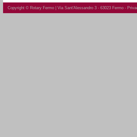
Copyright ©
Rotary Fermo
| Via Sant'Alessandro 3 - 63023 Fermo -
Priva