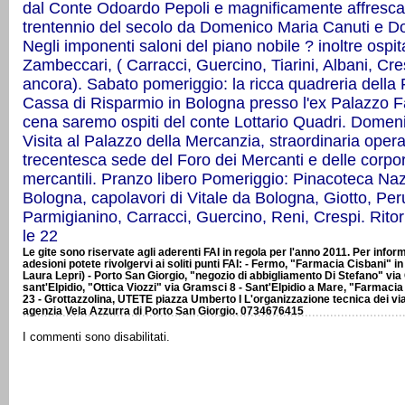
dal Conte Odoardo Pepoli e magnificamente affrescat
trentennio del secolo da Domenico Maria Canuti e Do
Negli imponenti saloni del piano nobile ? inoltre ospi
Zambeccari, ( Carracci, Guercino, Tiarini, Albani, Cresp
ancora).
Sabato pomeriggio: la ricca quadreria della
Cassa di Risparmio in Bologna presso l'ex Palazzo F
cena saremo ospiti del conte Lottario Quadri.
Domeni
Visita al Palazzo della Mercanzia, straordinaria opera
trecentesca sede del Foro dei Mercanti e delle corpo
mercantili.
Pranzo libero
Pomeriggio: Pinacoteca Naz
Bologna, capolavori di Vitale da Bologna, Giotto, Per
Parmigianino, Carracci, Guercino, Reni, Crespi.
Rito
le 22
Le gite sono riservate agli aderenti FAI in regola per l'anno 2011. Per inform
adesioni potete rivolgervi ai soliti punti FAI: - Fermo, "Farmacia Cisbani" in
Laura Lepri) - Porto San Giorgio, "negozio di abbigliamento Di Stefano" via
sant'Elpidio, "Ottica Viozzi" via Gramsci 8 - Sant'Elpidio a Mare, "Farmaci
23 - Grottazzolina, UTETE piazza Umberto I L'organizzazione tecnica dei viag
agenzia Vela Azzurra di Porto San Giorgio. 0734676415
I commenti sono disabilitati.