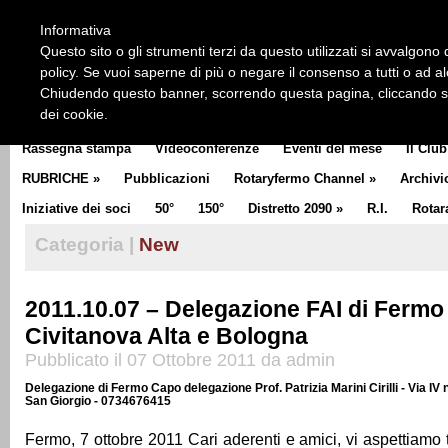
HOME
CHI SIAMO
LA STORIA DEL ROTARY
LA M
Informativa
CLUB COMMUNICATOR
Questo sito o gli strumenti terzi da questo utilizzati si avvalgono d
policy. Se vuoi saperne di più o negare il consenso a tutti o ad a
Chiudendo questo banner, scorrendo questa pagina, cliccando su 
dei cookie.
Rassegna stampa
Videoconferenze
Eventi del mese
Il Club
RUBRICHE
»
Pubblicazioni
Rotaryfermo Channel
»
Archivi
Iniziative dei soci
50°
150°
Distretto 2090
»
R.I.
Rotar
Categoria |
New
2011.10.07 – Delegazione FAI di Fermo 
Civitanova Alta e Bologna
Pubblicato il 07 Ottobre 2011 da admin
Delegazione di Fermo Capo delegazione Prof. Patrizia Marini Cirilli - Via IV
San Giorgio - 0734676415
Fermo, 7 ottobre 2011 Cari aderenti e amici, vi aspettiamo 