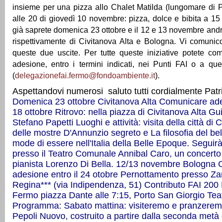
insieme per una pizza allo Chalet Matilda (lungomare di 
alle 20 di giovedì 10 novembre: pizza, dolce e bibita a 1
già saprete domenica 23 ottobre e il 12 e 13 novembre and
rispettivamente di Civitanova Alta e Bologna. Vi comunic
queste due uscite. Per tutte queste iniziative potete co
adesione, entro i termini indicati, nei Punti FAI o a que
(
delegazionefai.fermo@fondoambiente.it
).
Aspettandovi numerosi saluto tutti cordialmente Patrizi
Domenica 23 ottobre
Civitanova Alta
Comunicare ades
18 ottobre
Ritrovo: nella piazza di Civitanova Alta
Gui
Stefano Papetti
Luoghi e attività: visita della città di 
delle mostre D'Annunzio segreto e La filosofia del bel
mode di essere nell'Italia della Belle Epoque.
Seguirà
presso il Teatro Comunale Annibal Caro, un concerto
pianista Lorenzo Di Bella.
12/13 novembre
Bologna
adesione entro il 24 otobre
Pernottamento presso Za
Regina*** (via Indipendenza, 51)
Contributo FAI 200
Fermo piazza Dante alle 7:15, Porto San Giorgio Teat
Programma:
Sabato mattina: visiteremo e pranzere
Pepoli Nuovo, costruito a partire dalla seconda metà 