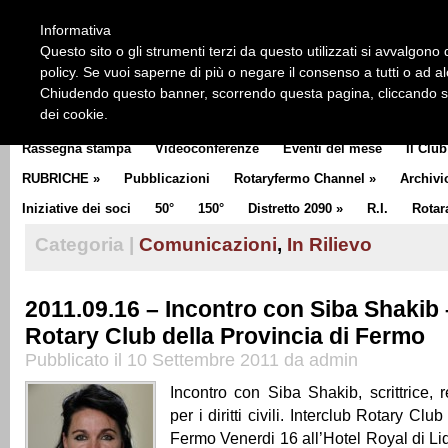
HOME
CHI SIAMO
LA STORIA DEL ROTARY
LA M
Informativa
CLUB COMMUNICATOR
Questo sito o gli strumenti terzi da questo utilizzati si avvalgono d
policy. Se vuoi saperne di più o negare il consenso a tutti o ad a
Chiudendo questo banner, scorrendo questa pagina, cliccando su 
dei cookie.
Rassegna stampa
Videoconferenze
Eventi del mese
Il Club
RUBRICHE
»
Pubblicazioni
Rotaryfermo Channel
»
Archivi
Iniziative dei soci
50°
150°
Distretto 2090
»
R.I.
Rotar
Categoria |
Comunicazioni
,
In Rilievo
2011.09.16 – Incontro con Siba Shakib 
Rotary Club della Provincia di Fermo
Pubblicato il 10 Settembre 2011 da admin
Incontro con Siba Shakib, scrittrice, r
per i diritti civili. Interclub Rotary Clu
Fermo Venerdi 16 all’Hotel Royal di Li