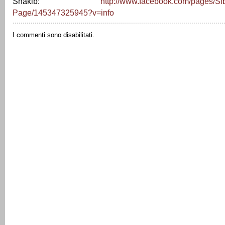
Shakib:
http://www.facebook.com/pages/Sib
Page/145347325945?v=info
I commenti sono disabilitati.