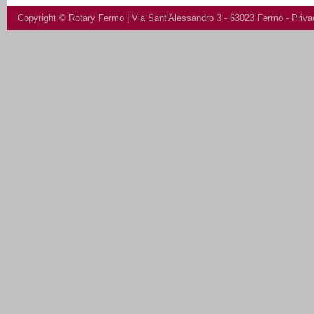
Copyright ©
Rotary Fermo
| Via Sant'Alessandro 3 - 63023 Fermo -
Priva