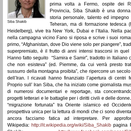
prima volta a Fermo, ospite dei R
Provincia, Siba Shakib è una donna 
storia personale, talento ed impegno c
Siba Shakib
Teheran, ma di formazione tedesca (
Heidelberg), vive tra New York, Dubai e l’Italia. Nella p
nella campagna vicino Fano si riposa e scrive i suoi roman
primo, “Afghanistan, dove Dio viene solo per piangere”, trad
superpremiato, è il frutto di anni intensi trascorsi in que
Hanno fatto seguito “Samira e Samir”, tradotto in Italian
che non esisteva” (ed. Piemme, da cui verrà presto tratt
sussurro della montagna proibita”, che ripercorre un secolo
dell’Iran. I ricavati hanno finanziato l’apertura di centri
Proprio sull’ Iran Siba, che ha iniziato come giornalista mu
di numerosi documentari e reportage, sta concentrando
progetti letterari e le battaglie per i diritti civili e delle donn
“migrazione fortunata” tra Oriente islamico ed Occident
prospettiva unica per la lettura di mondi che ci sono diventa
ancora facciamo fatica ad interpretare. Per approfo
Wikipedia:
http://it.wikipedia.org/wiki/Siba_Shakib
pagina F