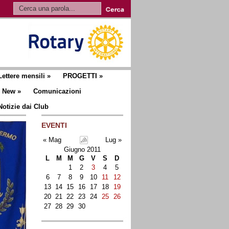
Lettere mensili
»
PROGETTI
»
New
»
Comunicazioni
Notizie dai Club
EVENTI
« Mag
Lug »
Giugno 2011
L
M
M
G
V
S
D
1
2
3
4
5
6
7
8
9
10
11
12
13
14
15
16
17
18
19
20
21
22
23
24
25
26
27
28
29
30