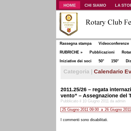
HOME
CHI SIAMO
LA STO
CLUB COMMUNICATOR
Rassegna stampa
Videoconferenze
RUBRICHE
»
Pubblicazioni
Rota
Iniziative dei soci
50°
150°
Dis
Categoria |
Calendario Ev
2011.25/26 – regata internaz
vento” – Assegnazione del 
Pubblicato il 10 Giugno 2011 da admin
25 Giugno 2011 09:00
a
26 Giugno 2011
I commenti sono disabilitati.