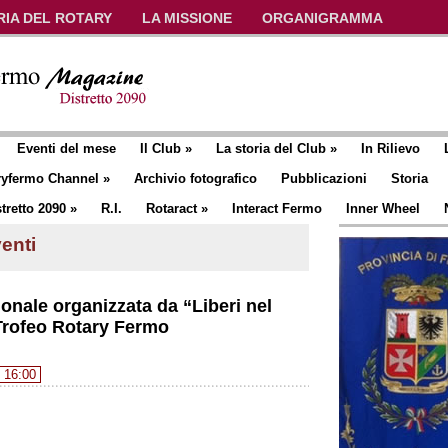
RIA DEL ROTARY
LA MISSIONE
ORGANIGRAMMA
Eventi del mese
Il Club
»
La storia del Club
»
In Rilievo
ryfermo Channel
»
Archivio fotografico
Pubblicazioni
Storia
tretto 2090
»
R.I.
Rotaract
»
Interact Fermo
Inner Wheel
enti
ionale organizzata da “Liberi nel
Trofeo Rotary Fermo
 16:00