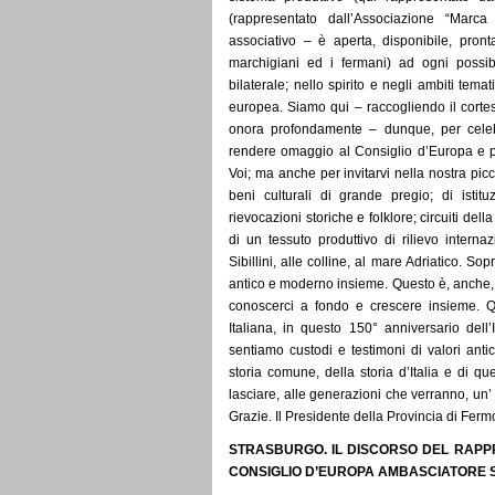
(rappresentato dall’Associazione “Marca
associativo – è aperta, disponibile, pronta
marchigiani ed i fermani) ad ogni possib
bilaterale; nello spirito e negli ambiti tema
europea. Siamo qui – raccogliendo il cortes
onora profondamente – dunque, per celeb
rendere omaggio al Consiglio d’Europa e per
Voi; ma anche per invitarvi nella nostra picco
beni culturali di grande pregio; di istitu
rievocazioni storiche e folklore; circuiti dell
di un tessuto produttivo di rilievo intern
Sibillini, alle colline, al mare Adriatico. So
antico e moderno insieme. Questo è, anche, l
conoscerci a fondo e crescere insieme. Q
Italiana, in questo 150° anniversario dell’
sentiamo custodi e testimoni di valori antic
storia comune, della storia d’Italia e di qu
lasciare, alle generazioni che verranno, un’
Grazie. Il Presidente della Provincia di Ferm
STRASBURGO. IL DISCORSO DEL RAPP
CONSIGLIO D’EUROPA AMBASCIATORE 