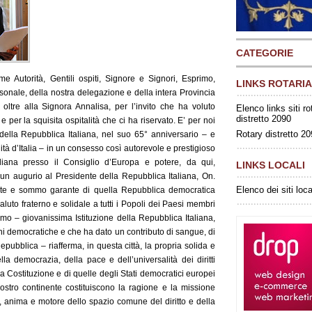
CATEGORIE
ime Autorità, Gentili ospiti, Signore e Signori, Esprimo,
LINKS ROTARIA
rsonale, della nostra delegazione e della intera Provincia
oltre alla Signora Annalisa, per l’invito che ha voluto
Elenco links siti ro
distretto 2090
 e per la squisita ospitalità che ci ha riservato. E’ per noi
Rotary distretto 2
ella Repubblica Italiana, nel suo 65° anniversario – e
tà d’Italia – in un consesso così autorevole e prestigioso
iana presso il Consiglio d’Europa e potere, da qui,
LINKS LOCALI
d un augurio al Presidente della Repubblica Italiana, On.
Elenco dei siti loca
nte e sommo garante di quella Repubblica democratica
luto fraterno e solidale a tutti i Popoli dei Paesi membri
mo – giovanissima Istituzione della Repubblica Italiana,
ni democratiche e che ha dato un contributo di sangue, di
 Repubblica – riafferma, in questa città, la propria solida e
ella democrazia, della pace e dell’universalità dei diritti
a Costituzione e di quelle degli Stati democratici europei
nostro continente costituiscono la ragione e la missione
 anima e motore dello spazio comune del diritto e della