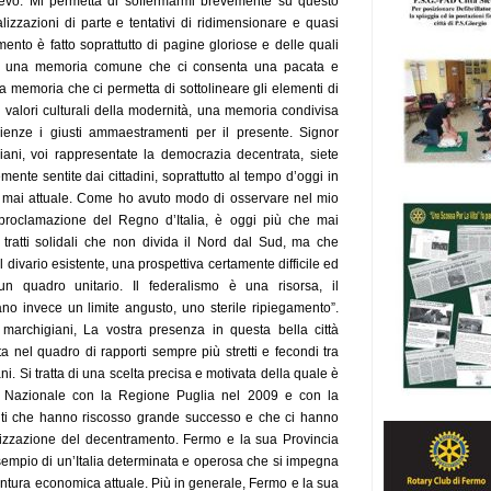
rilievo. Mi permetta di soffermarmi brevemente su questo
zzazioni di parte e tentativi di ridimensionare e quasi
imento è fatto soprattutto di pagine gloriose e delle quali
are una memoria comune che ci consenta una pacata e
a memoria che ci permetta di sottolineare gli elementi di
 i valori culturali della modernità, una memoria condivisa
ienze i giusti ammaestramenti per il presente. Signor
ani, voi rappresentate la democrazia decentrata, siete
mente sentite dai cittadini, soprattutto al tempo d’oggi in
e mai attuale. Come ho avuto modo di osservare nel mio
 proclamazione del Regno d’Italia, è oggi più che mai
tratti solidali che non divida il Nord dal Sud, ma che
 divario esistente, una prospettiva certamente difficile ed
un quadro unitario. Il federalismo è una risorsa, il
ano invece un limite angusto, uno sterile ripiegamento”.
marchigiani, La vostra presenza in questa bella città
ta nel quadro di rapporti sempre più stretti e fecondi tra
ni. Si tratta di una scelta precisa e motivata della quale è
ta Nazionale con la Regione Puglia nel 2009 e con la
nti che hanno riscosso grande successo e che ci hanno
orizzazione del decentramento. Fermo e la sua Provincia
sempio di un’Italia determinata e operosa che si impegna
iuntura economica attuale. Più in generale, Fermo e la sua