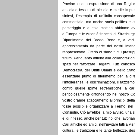
Provincia sono espressione di una Region
articolato tessuto di piccole e medie impre
sintesi, l’esempio di un’Italia consapevo
commerciale, ma anche socio-politico e cu
pomeriggio e questa mattina abbiamo avut
d’Europa e le Autorità francesi di Strasburgo
Dipartimento del Basso Reno e, a vari 
apprezzamento da parte dei nostri interl
rappresentate. Credo ci siano tutti i presup
futuro. Per quanto attiene alla collaborazio
spazi per rafforzare i legami. Tutti conosco
Democrazia, dei Diritti Umani e dello Stato
essenziale punto di riferimento per la dif
l’intolleranza, le discriminazioni, il razzis
contro quelle spinte estremistiche, a cara
pericolosamente diffondendo nel nostro Con
vostro grande attaccamento ai principi della
fosse possibile organizzare a Fermo, nel 2
Consiglio. Ciò avrebbe, a mio avviso, una si
e, di riflesso, anche per tutti noi che lavo
Cari amiche ed amici, nell’invitare tutti a vi
cultura, le tradizioni e le tante bellezze, des