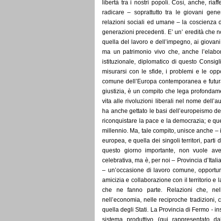
libertà tra i nostri popoli. Così, anche, ri
radicare – soprattutto tra le giovani gener
relazioni sociali ed umane – la coscienza di
generazioni precedenti. E’ un’ eredità che n
quella del lavoro e dell’impegno, ai giovani 
ma un patrimonio vivo che, anche l’elabora
istituzionale, diplomatico di questo Consig
misurarsi con le sfide, i problemi e le opp
comune dell’Europa contemporanea e futura,
giustizia, è un compito che lega profondam
vita alle rivoluzioni liberali nel nome dell’a
ha anche gettato le basi dell’europeismo d
riconquistare la pace e la democrazia; e que
millennio. Ma, tale compito, unisce anche – i
europea, e quella dei singoli territori, part
questo giorno importante, non vuole av
celebrativa, ma è, per noi – Provincia d’Ita
– un’occasione di lavoro comune, opportuni
amicizia e collaborazione con il territorio e 
che ne fanno parte. Relazioni che, nella 
nell’economia, nelle reciproche tradizioni, 
quella degli Stati. La Provincia di Fermo - i
sistema produttivo (qui rappresentato d