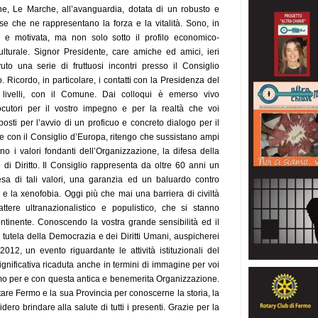
e, Le Marche, all’avanguardia, dotata di un robusto e
se che ne rappresentano la forza e la vitalità. Sono, in
le e motivata, ma non solo sotto il profilo economico-
lturale. Signor Presidente, care amiche ed amici, ieri
o una serie di fruttuosi incontri presso il Consiglio
. Ricordo, in particolare, i contatti con la Presidenza del
livelli, con il Comune. Dai colloqui è emerso vivo
ocutori per il vostro impegno e per la realtà che voi
posti per l’avvio di un proficuo e concreto dialogo per il
ne con il Consiglio d’Europa, ritengo che sussistano ampi
no i valori fondanti dell’Organizzazione, la difesa della
 di Diritto. Il Consiglio rappresenta da oltre 60 anni un
esa di tali valori, una garanzia ed un baluardo contro
mo e la xenofobia. Oggi più che mai una barriera di civiltà
ttere ultranazionalistico e populistico, che si stanno
tinente. Conoscendo la vostra grande sensibilità ed il
 tutela della Democrazia e dei Diritti Umani, auspicherei
012, un evento riguardante le attività istituzionali del
gnificativa ricaduta anche in termini di immagine per voi
riamo per e con questa antica e benemerita Organizzazione.
sitare Fermo e la sua Provincia per conoscerne la storia, la
idero brindare alla salute di tutti i presenti. Grazie per la