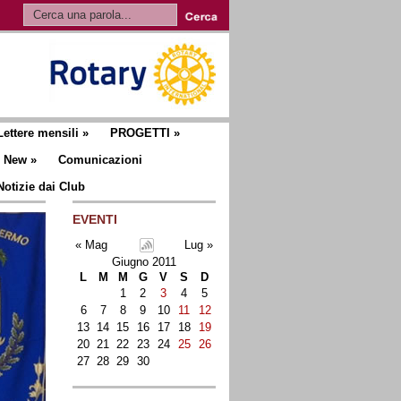
Lettere mensili
»
PROGETTI
»
New
»
Comunicazioni
Notizie dai Club
EVENTI
« Mag
Lug »
Giugno 2011
L
M
M
G
V
S
D
1
2
3
4
5
6
7
8
9
10
11
12
13
14
15
16
17
18
19
20
21
22
23
24
25
26
27
28
29
30