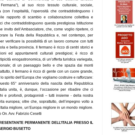
 Fermana”), al suo ricco tessuto culturale, sociale,
 (con l’ospitalità, l’operosità che contraddistinguono i
ile rapporto di scambio e collaborazione collettiva e
tici che contraddistinguono questa prestigiosa Istituzione
e invito dell’Ambasciatore, che, come voglio ripetere, ci
rare la Festa della Repubblica e, nel contempo, per
 verificare la possibilità di un lavoro comune con tutti
la e bella provincia. Il fermano è ricco di centri storici e
zioni ed appuntamenti culturali prestigiosi; è ricco di
a tipicità enogastronomica, di un’offerta turistica variegata,
azionale; di un paesaggio bello e che spazia dai monti
prattutto, il fermano è ricco di gente con un cuore grande,
o spirito dell’Europa che vogliamo costruire e rafforzare:
uesto 65° anniversario della nascita della Repubblica
Italia unita, è, dunque, l’occasione per ribadire che ci
hi e profondi, protagonisti – tutti insieme - della nostra
ella europea; oltre che, soprattutto, dell’impegno volto a
 Italia migliore, un’Europa migliore in un mondo migliore.
o On. Avv. Fabrizio Cesetti
RESENTANTE PERMANENTE DELL’ITALIA PRESSO IL
SERGIO BUSETTO