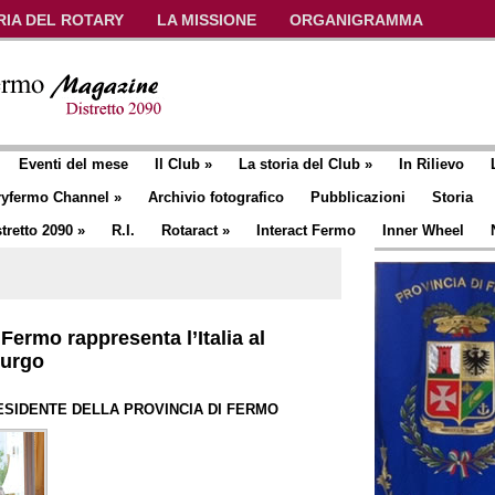
RIA DEL ROTARY
LA MISSIONE
ORGANIGRAMMA
Eventi del mese
Il Club
»
La storia del Club
»
In Rilievo
ryfermo Channel
»
Archivio fotografico
Pubblicazioni
Storia
tretto 2090
»
R.I.
Rotaract
»
Interact Fermo
Inner Wheel
Fermo rappresenta l’Italia al
burgo
ESIDENTE DELLA PROVINCIA DI FERMO