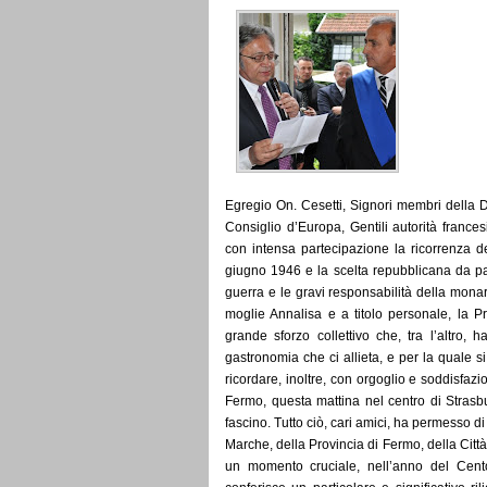
Egregio On. Cesetti, Signori membri della 
Consiglio d’Europa, Gentili autorità franc
con intensa partecipazione la ricorrenza d
giugno 1946 e la scelta repubblicana da par
guerra e le gravi responsabilità della mon
moglie Annalisa e a titolo personale, la P
grande sforzo collettivo che, tra l’altro, 
gastronomia che ci allieta, e per la quale si
ricordare, inoltre, con orgoglio e soddisfazio
Fermo, questa mattina nel centro di Strasbu
fascino. Tutto ciò, cari amici, ha permesso d
Marche, della Provincia di Fermo, della Città 
un momento cruciale, nell’anno del Centoc