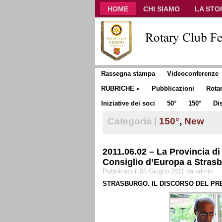
HOME
CHI SIAMO
LA STO
CLUB COMMUNICATOR
Rassegna stampa
Videoconferenze
RUBRICHE
»
Pubblicazioni
Rota
Iniziative dei soci
50°
150°
Dis
Categoria |
150°
,
New
2011.06.02 – La Provincia di 
Consiglio d’Europa a Stras
Pubblicato il 06 Giugno 2011 da admin
STRASBURGO. IL DISCORSO DEL PR