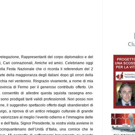
Delegazione, Rappresentanti del corpo diplomatico e del
esi, Cari connazionali, Amiche ed amici. Celebriamo oggi
ella Festa Nazionale che ci ricorda il referendum del 2
te della maggioranza degli italiani dopo gli orrori della
archia nel ventennio. Ringrazio vivamente, a nome di mia
rovincia di Fermo per il generoso contributo offerto. Un
ha consentito di allestire questa squisita rassegna eno-
 sono prodigati tanti validi professionisti. Non posso non
ne, il suggestivo spettacolo offerto dagli sbandieratori di
rgo, a riprova di un antico retaggio culturale di grande
i valorizzare al meglio l’evento odierno e l’immagine delle
e dell’Italia. Signor Presidente, la vostra visita avviene in
inquantenario dell’Unità d’Italia, una cornice che le