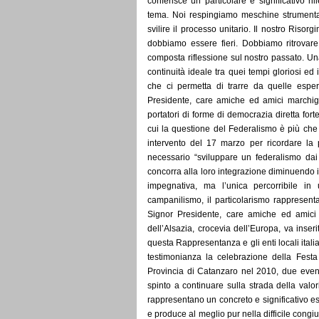
conferisce un particolare e significativo 
tema. Noi respingiamo meschine strumentali
svilire il processo unitario. Il nostro Risorg
dobbiamo essere fieri. Dobbiamo ritrov
composta riflessione sul nostro passato. Un
continuità ideale tra quei tempi gloriosi ed
che ci permetta di trarre da quelle esper
Presidente, care amiche ed amici marchigi
portatori di forme di democrazia diretta forte
cui la questione del Federalismo è più ch
intervento del 17 marzo per ricordare la
necessario “sviluppare un federalismo dai 
concorra alla loro integrazione diminuendo il
impegnativa, ma l’unica percorribile in 
campanilismo, il particolarismo rappresent
Signor Presidente, care amiche ed amici 
dell’Alsazia, crocevia dell’Europa, va inseri
questa Rappresentanza e gli enti locali italia
testimonianza la celebrazione della Fes
Provincia di Catanzaro nel 2010, due eve
spinto a continuare sulla strada della val
rappresentano un concreto e significativo e
e produce al meglio pur nella difficile cong