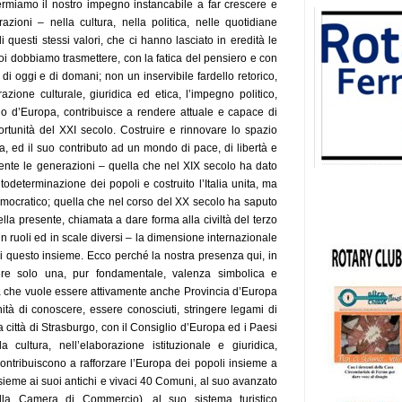
affermiamo il nostro impegno instancabile a far crescere e
azioni – nella cultura, nella politica, nelle quotidiane
 questi stessi valori, che ci hanno lasciato in eredità le
oi dobbiamo trasmettere, con la fatica del pensiero e con
di oggi e di domani; non un inservibile fardello retorico,
zione culturale, giuridica ed etica, l’impegno politico,
lio d’Europa, contribuisce a rendere attuale e capace di
ortunità del XXI secolo. Costruire e rinnovare lo spazio
 ed il suo contributo ad un mondo di pace, di libertà e
ente le generazioni – quella che nel XIX secolo ha dato
utodeterminazione dei popoli e costruito l’Italia unita, ma
emocratico; quella che nel corso del XX secolo ha saputo
lla presente, chiamata a dare forma alla civiltà del terzo
n ruoli ed in scale diversi – la dimensione internazionale
i di questo insieme. Ecco perché la nostra presenza qui, in
ere solo una, pur fondamentale, valenza simbolica e
lia che vuole essere attivamente anche Provincia d’Europa
tà di conoscere, essere conosciuti, stringere legami di
la città di Strasburgo, con il Consiglio d’Europa ed i Paesi
cultura, nell’elaborazione istituzionale e giuridica,
contribuiscono a rafforzare l’Europa dei popoli insieme a
nsieme ai suoi antichi e vivaci 40 Comuni, al suo avanzato
alla Camera di Commercio), al suo sistema turistico