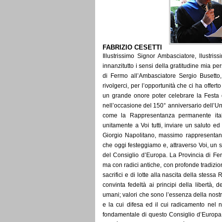
FABRIZIO CESETTI
Illustrissimo Signor Ambasciatore, llustriss
innanzitutto i sensi della gratitudine mia pe
di Fermo all’Ambasciatore Sergio Busetto, 
rivolgerci, per l’opportunità che ci ha offerto
un grande onore poter celebrare la Festa d
nell’occasione del 150° anniversario dell’Uni
come la Rappresentanza permanente ital
unitamente a Voi tutti, inviare un saluto e
Giorgio Napolitano, massimo rappresenta
che oggi festeggiamo e, attraverso Voi, un sa
del Consiglio d’Europa. La Provincia di Fer
ma con radici antiche, con profonde tradizio
sacrifici e di lotte alla nascita della stessa
convinta fedeltà ai principi della libertà, d
umani; valori che sono l’essenza della nostr
e la cui difesa ed il cui radicamento nel 
fondamentale di questo Consiglio d’Europa,