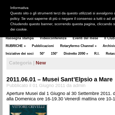
HOME
CHI SIAMO
LA STORIA DEL ROTARY
LA M
Informativa
CLUB COMMUNICATOR
Questo sito o gli strumenti terzi da questo utilizzati si avvalgono d
policy. Se vuoi saperne di più o negare il consenso a tutti o ad a
Chiudendo questo banner, scorrendo questa pagina, cliccando su 
dei cookie.
Rassegna stampa
Videoconferenze
Eventi del mese
Il Club
RUBRICHE
»
Pubblicazioni
Rotaryfermo Channel
»
Archivi
Iniziative dei soci
50°
150°
Distretto 2090
»
R.I.
Rotar
Categoria |
New
2011.06.01 – Musei Sant’Elpsio a Mare
Pubblicato il 01 Giugno 2011 da admin
Aperture Musei dal 1 Giugno al 30 Settembre 2011. 
alla Domenica ore 16-19.30 Venerdì mattina ore 10-