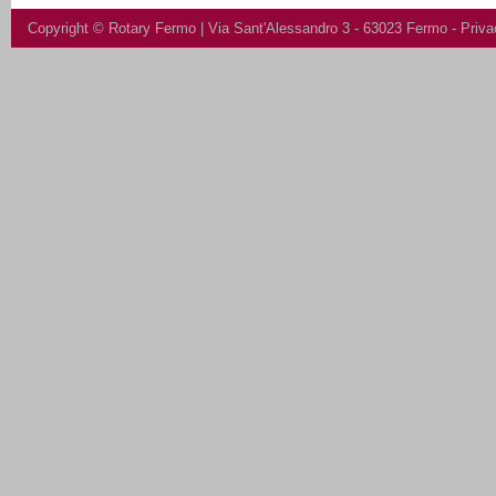
Copyright ©
Rotary Fermo
| Via Sant'Alessandro 3 - 63023 Fermo -
Priva