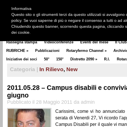
HOME
CHI SIAMO
LA STORIA DEL ROTARY
LA M
Informativa
CLUB COMMUNICATOR
Questo sito o gli strumenti terzi da questo utilizzati si avvalgono d
policy. Se vuoi saperne di più o negare il consenso a tutti o ad a
Chiudendo questo banner, scorrendo questa pagina, cliccando su 
dei cookie.
Rassegna stampa
Videoconferenze
Eventi del mese
Il Club
RUBRICHE
»
Pubblicazioni
Rotaryfermo Channel
»
Archivi
Iniziative dei soci
50°
150°
Distretto 2090
»
R.I.
Rotar
Categoria |
In Rilievo
,
New
2011.05.28 – Campus disabili e convivia
giugno
Pubblicato il 28 Maggio 2011 da admin
Carissimi, come vi ho annunciato
serata di Venerdi 27, Vi ricordo l'
Campus Disabili per il quale vi man