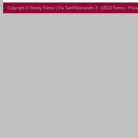
Copyright ©
Rotary Fermo
| Via Sant'Alessandro 3 - 63023 Fermo -
Priva