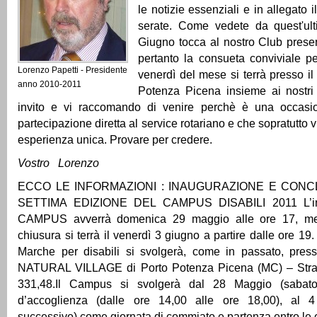
le notizie essenziali e in allegato
serate. Come vedete da quest'ult
Giugno tocca al nostro Club presen
pertanto la consueta conviviale pe
Lorenzo Papetti - Presidente
venerdì del mese si terrà presso il
anno 2010-2011
Potenza Picena insieme ai nostri o
invito e vi raccomando di venire perchè è una occasio
partecipazione diretta al service rotariano e che sopratutto vi
esperienza unica. Provare per credere.
Vostro Lorenzo
ECCO LE INFORMAZIONI : INAUGURAZIONE E CONC
SETTIMA EDIZIONE DEL CAMPUS DISABILI 2011 L’in
CAMPUS avverrà domenica 29 maggio alle ore 17, men
chiusura si terrà il venerdì 3 giugno a partire dalle ore 1
Marche per disabili si svolgerà, come in passato, presso
NATURAL VILLAGE di Porto Potenza Picena (MC) – Stra
331,48.Il Campus si svolgerà dal 28 Maggio (sabat
d’accoglienza (dalle ore 14,00 alle ore 18,00), al 
successivo) come giornata di commiato e partenza entro le 