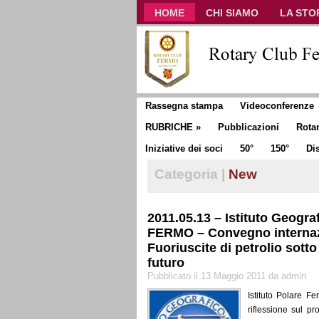
HOME
CHI SIAMO
LA STO
CLUB COMMUNICATOR
Rassegna stampa
Videoconferenze
RUBRICHE
»
Pubblicazioni
Rota
Iniziative dei soci
50°
150°
Dis
Categoria |
New
2011.05.13 – Istituto Geograf
FERMO – Convegno internaz
Fuoriuscite di petrolio sotto
futuro
Pubblicato il 13 Maggio 2011 da admin
Istituto Polare 
riflessione sul p