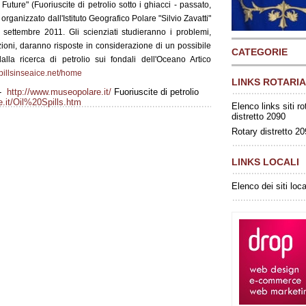
Future" (Fuoriuscite di petrolio sotto i ghiacci - passato,
 organizzato dall'Istituto Geografico Polare "Silvio Zavatti"
ettembre 2011. Gli scienziati studieranno i problemi,
ioni, daranno risposte in considerazione di un possibile
CATEGORIE
lla ricerca di petrolio sui fondali dell'Oceano Artico
spillsinseaice.net/home
LINKS ROTARIA
 -
http://www.museopolare.it/
Fuoriuscite di petrolio
.it/Oil%20Spills.htm
Elenco links siti ro
distretto 2090
Rotary distretto 2
LINKS LOCALI
Elenco dei siti loca