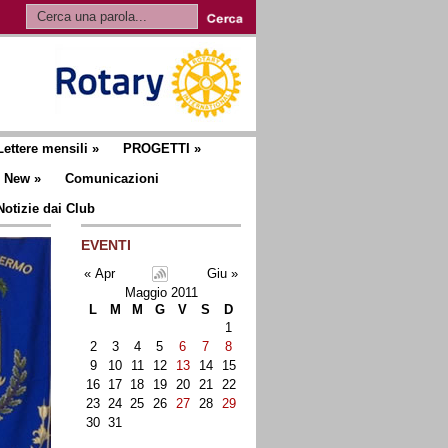
Lettere mensili
»
PROGETTI
»
New
»
Comunicazioni
Notizie dai Club
EVENTI
« Apr
Giu »
Maggio 2011
L
M
M
G
V
S
D
1
2
3
4
5
6
7
8
9
10
11
12
13
14
15
16
17
18
19
20
21
22
23
24
25
26
27
28
29
30
31