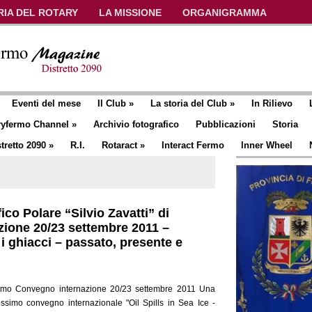
RIA DEL ROTARY
LA MISSIONE
ORGANIGRAMMA
Eventi del mese
Il Club
»
La storia del Club
»
In Rilievo
ryfermo Channel
»
Archivio fotografico
Pubblicazioni
Storia
tretto 2090
»
R.I.
Rotaract
»
Interact Fermo
Inner Wheel
ico Polare “Silvio Zavatti” di
ione 20/23 settembre 2011 –
 i ghiacci – passato, presente e
Fermo Convegno internazione 20/23 settembre 2011 Una
rossimo convegno internazionale "Oil Spills in Sea Ice -