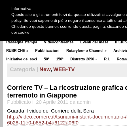
HOME
CHI SIAMO
LA STORIA DEL ROTARY
LA M
Informativa
CLUB COMMUNICATOR
Questo sito o gli strumenti terzi da questo utilizzati si avvalgono d
policy. Se vuoi saperne di più o negare il consenso a tutti o ad a
Chiudendo questo banner, scorrendo questa pagina, cliccando su 
dei cookie.
Rassegna stampa
Videoconferenze
Eventi del mese
Il Club
RUBRICHE
»
Pubblicazioni
Rotaryfermo Channel
»
Archivi
Iniziative dei soci
50°
150°
Distretto 2090
»
R.I.
Rotar
Categoria |
New
,
WEB-TV
Corriere TV – La ricostruzione grafica 
terremoto in Giappone
Pubblicato il 20 Aprile 2011 da admin
Guarda il video del Corriere della Sera
http://video.corriere.it/tsunami-instant-documentario
6b28-11e0-b852-b4a6122a06f0