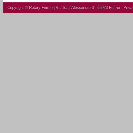
Copyright ©
Rotary Fermo
| Via Sant'Alessandro 3 - 63023 Fermo -
Priva