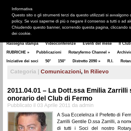
HOME
CHI SIAMO
LA STORIA DEL ROTARY
LA M
Informativa
CLUB COMMUNICATOR
Questo sito o gli strumenti terzi da questo utilizzati si avvalgono d
policy. Se vuoi saperne di più o negare il consenso a tutti o ad a
Chiudendo questo banner, scorrendo questa pagina, cliccando su 
dei cookie.
Rassegna stampa
Videoconferenze
Eventi del mese
Il Club
RUBRICHE
»
Pubblicazioni
Rotaryfermo Channel
»
Archivi
Iniziative dei soci
50°
150°
Distretto 2090
»
R.I.
Rotar
Categoria |
Comunicazioni
,
In Rilievo
2011.04.01 – La Dott.ssa Emilia Zarrilli
onorario del Club di Fermo
Pubblicato il 03 Aprile 2011 da admin
A Sua Eccelelnza il Prefetto di Fer
Zarrilli Gentile D.ssa Zarrilli, a n
di tutti i Soci del nostro Rota