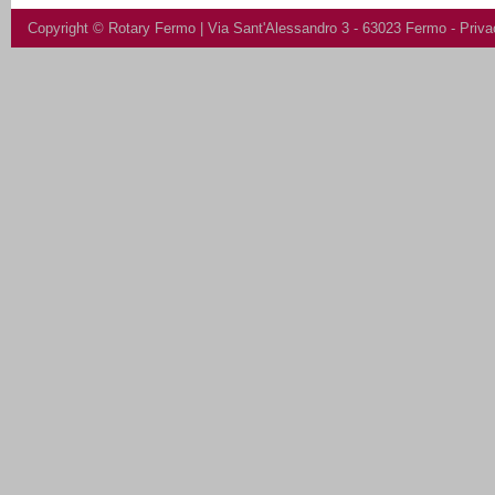
Copyright ©
Rotary Fermo
| Via Sant'Alessandro 3 - 63023 Fermo -
Priva