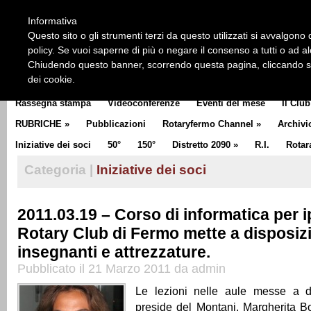
HOME
CHI SIAMO
LA STORIA DEL ROTARY
LA M
Informativa
CLUB COMMUNICATOR
Questo sito o gli strumenti terzi da questo utilizzati si avvalgono d
policy. Se vuoi saperne di più o negare il consenso a tutti o ad a
Chiudendo questo banner, scorrendo questa pagina, cliccando su 
dei cookie.
Rassegna stampa
Videoconferenze
Eventi del mese
Il Club
RUBRICHE
»
Pubblicazioni
Rotaryfermo Channel
»
Archivi
Iniziative dei soci
50°
150°
Distretto 2090
»
R.I.
Rotar
Categoria |
Iniziative dei soci
2011.03.19 – Corso di informatica per i
Rotary Club di Fermo mette a disposiz
insegnanti e attrezzature.
Pubblicato il 21 Marzo 2011 da admin
Le lezioni nelle aule messe a d
preside del Montani, Margherita B