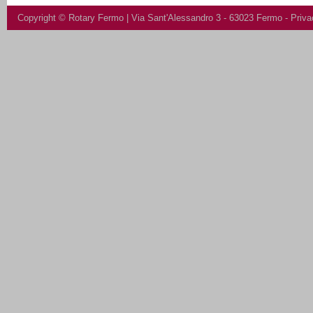
Copyright ©
Rotary Fermo
| Via Sant'Alessandro 3 - 63023 Fermo -
Priva