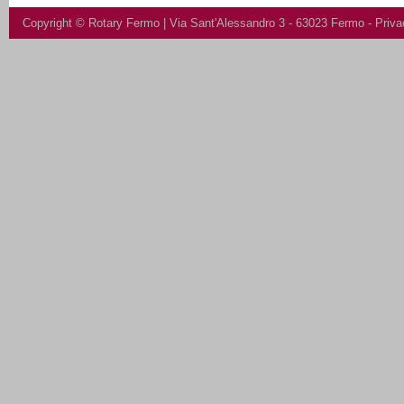
Copyright ©
Rotary Fermo
| Via Sant'Alessandro 3 - 63023 Fermo -
Priva