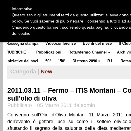
HOME
CHI SIAMO
LA STORIA DEL ROTARY
LA M
Informativa
CLUB COMMUNICATOR
Questo sito o gli strumenti terzi da questo utilizzati si avvalgono d
policy. Se vuoi saperne di più o negare il consenso a tutti o ad a
Chiudendo questo banner, scorrendo questa pagina, cliccando su 
dei cookie.
Rassegna stampa
Videoconferenze
Eventi del mese
Il Club
RUBRICHE
»
Pubblicazioni
Rotaryfermo Channel
»
Archivi
Iniziative dei soci
50°
150°
Distretto 2090
»
R.I.
Rotar
Categoria |
New
2011.03.11 – Fermo – ITIS Montani – 
sull’olio di oliva
Pubblicato il 05 Marzo 2011 da admin
Convegno sull'Olio d'Oliva Montani 11 Marzo 2011 ore
dell'evento è gettare luce su come il settore olivico
sfruttando il segreto della salubrità della dieta mediterra