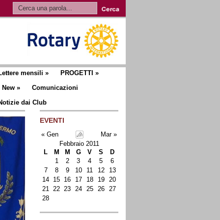
Lettere mensili
»
PROGETTI
»
New
»
Comunicazioni
Notizie dai Club
EVENTI
« Gen
Mar »
Febbraio 2011
L
M
M
G
V
S
D
1
2
3
4
5
6
7
8
9
10
11
12
13
14
15
16
17
18
19
20
21
22
23
24
25
26
27
28