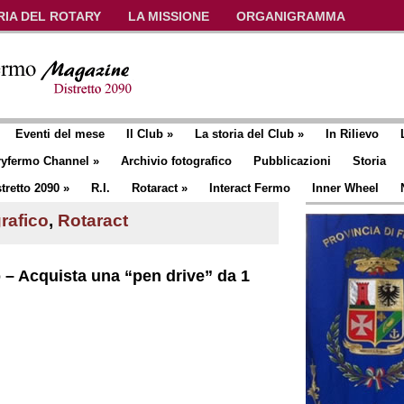
RIA DEL ROTARY
LA MISSIONE
ORGANIGRAMMA
Eventi del mese
Il Club
»
La storia del Club
»
In Rilievo
ryfermo Channel
»
Archivio fotografico
Pubblicazioni
Storia
tretto 2090
»
R.I.
Rotaract
»
Interact Fermo
Inner Wheel
rafico
,
Rotaract
 – Acquista una “pen drive” da 1