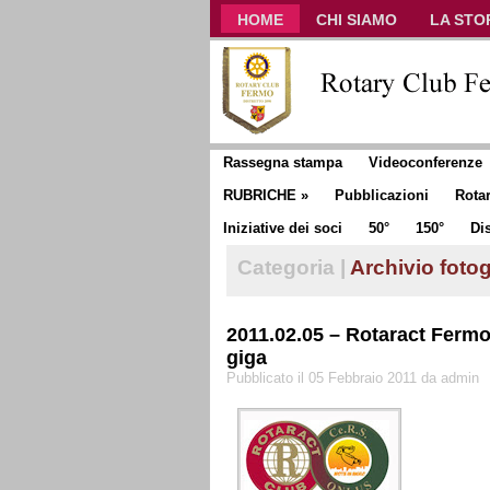
HOME
CHI SIAMO
LA STO
CLUB COMMUNICATOR
Rassegna stampa
Videoconferenze
RUBRICHE
»
Pubblicazioni
Rota
Iniziative dei soci
50°
150°
Dis
Categoria |
Archivio fotog
2011.02.05 – Rotaract Fermo
giga
Pubblicato il 05 Febbraio 2011 da admin