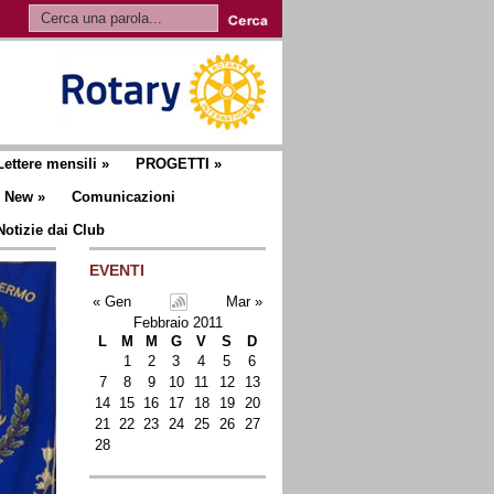
Lettere mensili
»
PROGETTI
»
New
»
Comunicazioni
Notizie dai Club
EVENTI
« Gen
Mar »
Febbraio 2011
L
M
M
G
V
S
D
1
2
3
4
5
6
7
8
9
10
11
12
13
14
15
16
17
18
19
20
21
22
23
24
25
26
27
28