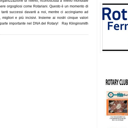
rganizzazione di rilievo, riconosciuta a livello mondiale
ssere orgogliosi come Rotariani. Questo è un momento di
 tanti successi davanti a noi, mentre ci accingiamo ad
 migliori e più incisivi. Insieme ai nostri cinque valori
 parte importante nel DNA del Rotary! Ray Klinginsmith