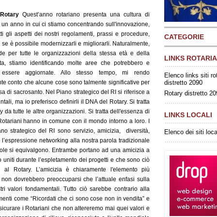
 Rotary
Quest’anno rotariano presenta una cultura di
 un anno in cui ci stiamo concentrando sull'innovazione,
ti gli aspetti dei nostri regolamenti, prassi e procedure,
CATEGORIE
e se è possibile modernizzarli e migliorarli. Naturalmente,
 per tutte le organizzazioni della stessa età e della
LINKS ROTARIA
ata, stiamo identificando molte aree che potrebbero e
 essere aggiornate. Allo stesso tempo, mi rendo
Elenco links siti ro
e conto che alcune cose sono talmente significative per
distretto 2090
sa di sacrosanto. Nel Piano strategico del RI si riferisce a
Rotary distretto 2
tali, ma io preferisco definirli il DNA del Rotary. Si tratta
y da tutte le altre organizzazioni. Si tratta dell'essenza di
LINKS LOCALI
Rotariani hanno in comune con il mondo intorno a loro. I
no strategico del RI sono servizio, amicizia, diversità,
Elenco dei siti loca
o l’espressione networking alla nostra parola tradizionale
ole si equivalgono. Entrambe portano ad una amicizia a
o uniti durante l’espletamento dei progetti e che sono ciò
e al Rotary. L’amicizia è chiaramente l'elemento più
 non dovrebbero preoccuparsi che l’attuale enfasi sulla
 valori fondamentali. Tutto ciò sarebbe contrario alla
nti come “Ricordati che ci sono cose non in vendita” e
ssicurare i Rotariani che non altereremo mai quei valori e