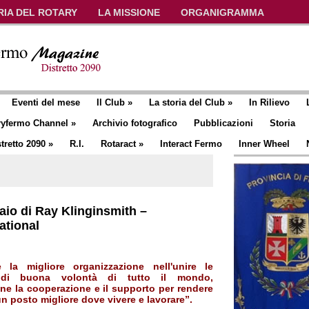
RIA DEL ROTARY
LA MISSIONE
ORGANIGRAMMA
Eventi del mese
Il Club
»
La storia del Club
»
In Rilievo
ryfermo Channel
»
Archivio fotografico
Pubblicazioni
Storia
tretto 2090
»
R.I.
Rotaract
»
Interact Fermo
Inner Wheel
raio di Ray Klinginsmith –
ational
 la migliore organizzazione nell'unire le
di buona volontà di tutto il mondo,
ne la cooperazione e il supporto per rendere
n posto migliore dove vivere e lavorare”.