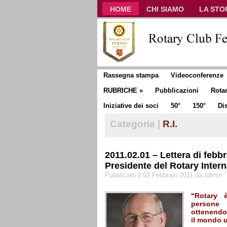
HOME
CHI SIAMO
LA STO
CLUB COMMUNICATOR
Rassegna stampa
Videoconferenze
RUBRICHE
»
Pubblicazioni
Rota
Iniziative dei soci
50°
150°
Dis
Categoria |
R.I.
2011.02.01 – Lettera di febb
Presidente del Rotary Intern
Pubblicato il 02 Febbraio 2011 da admin
“
Rotary è
persone 
ottenendo
il mondo u