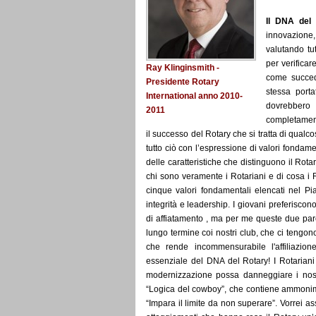
Il DNA del
innovazione,
valutando tut
per verificar
Ray Klinginsmith -
come succede
Presidente Rotary
stessa port
International anno 2010-
dovrebbero
2011
completament
il successo del Rotary che si tratta di qualco
tutto ciò con l’espressione di valori fondamen
delle caratteristiche che distinguono il Rotar
chi sono veramente i Rotariani e di cosa i 
cinque valori fondamentali elencati nel Pia
integrità e leadership. I giovani preferiscon
di affiatamento , ma per me queste due par
lungo termine coi nostri club, che ci tengon
che rende incommensurabile l'affiliazion
essenziale del DNA del Rotary! I Rotariani
modernizzazione possa danneggiare i nostri
“Logica del cowboy”, che contiene ammonime
“Impara il limite da non superare”. Vorrei a