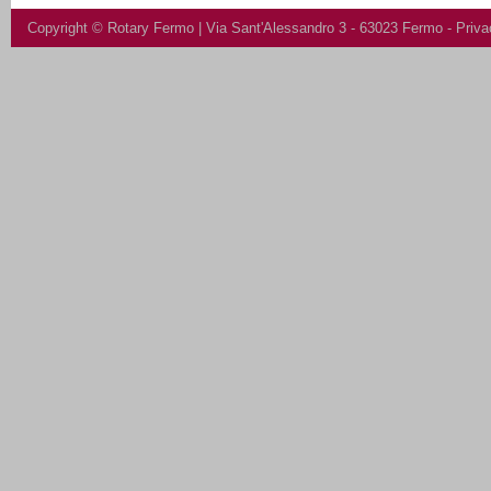
Copyright ©
Rotary Fermo
| Via Sant'Alessandro 3 - 63023 Fermo -
Priva