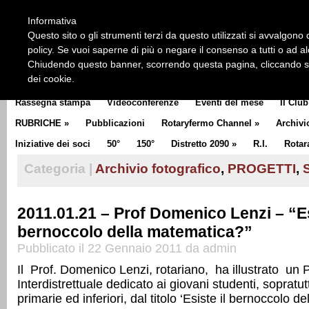
HOME
CHI SIAMO
LA STORIA DEL ROTARY
LA M
Informativa
CLUB COMMUNICATOR
Questo sito o gli strumenti terzi da questo utilizzati si avvalgono d
policy. Se vuoi saperne di più o negare il consenso a tutti o ad a
Chiudendo questo banner, scorrendo questa pagina, cliccando su 
dei cookie.
Rassegna stampa
Videoconferenze
Eventi del mese
Il Club
RUBRICHE
»
Pubblicazioni
Rotaryfermo Channel
»
Archivi
Iniziative dei soci
50°
150°
Distretto 2090
»
R.I.
Rotar
Categoria |
Archivio fotografico
,
PROGETTI
,
2011.01.21 – Prof Domenico Lenzi – “Es
bernoccolo della matematica?”
Pubblicato il 22 Gennaio 2011 da admin
Il Prof. Domenico Lenzi, rotariano, ha illustrato un 
Interdistrettuale dedicato ai giovani studenti, sopratut
primarie ed inferiori, dal titolo ‘Esiste il bernoccolo 