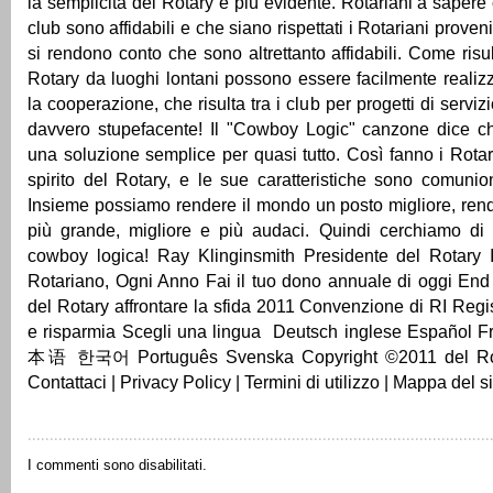
la semplicità del Rotary è più evidente. Rotariani a sapere 
club sono affidabili e che siano rispettati i Rotariani proveni
si rendono conto che sono altrettanto affidabili. Come risul
Rotary da luoghi lontani possono essere facilmente realizz
la cooperazione, che risulta tra i club per progetti di serviz
davvero stupefacente! Il "Cowboy Logic" canzone dice 
una soluzione semplice per quasi tutto. Così fanno i Rotar
spirito del Rotary, e le sue caratteristiche sono comunio
Insieme possiamo rendere il mondo un posto migliore, rend
più grande, migliore e più audaci. Quindi cerchiamo di f
cowboy logica! Ray Klinginsmith Presidente del Rotary I
Rotariano, Ogni Anno Fai il tuo dono annuale di oggi En
del Rotary affrontare la sfida 2011 Convenzione di RI Regis
e risparmia Scegli una lingua Deutsch inglese Español Fr
本语 한국어 Português Svenska Copyright ©2011 del Rota
Contattaci | Privacy Policy | Termini di utilizzo | Mappa del si
I commenti sono disabilitati.