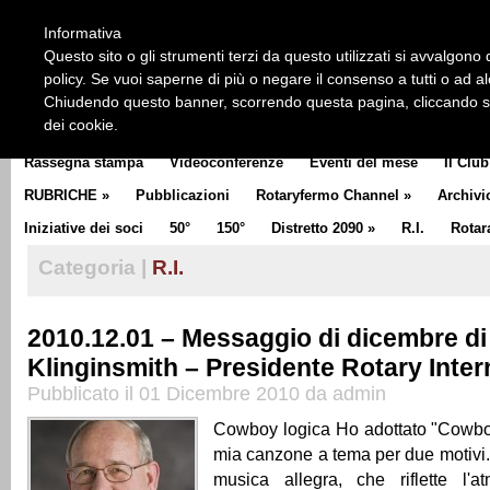
HOME
CHI SIAMO
LA STORIA DEL ROTARY
LA M
Informativa
CLUB COMMUNICATOR
Questo sito o gli strumenti terzi da questo utilizzati si avvalgono d
policy. Se vuoi saperne di più o negare il consenso a tutti o ad a
Chiudendo questo banner, scorrendo questa pagina, cliccando su 
dei cookie.
Rassegna stampa
Videoconferenze
Eventi del mese
Il Club
RUBRICHE
»
Pubblicazioni
Rotaryfermo Channel
»
Archivi
Iniziative dei soci
50°
150°
Distretto 2090
»
R.I.
Rotar
Categoria |
R.I.
2010.12.01 – Messaggio di dicembre d
Klinginsmith – Presidente Rotary Inter
Pubblicato il 01 Dicembre 2010 da admin
Cowboy logica Ho adottato "Cowbo
mia canzone a tema per due motivi.
musica allegra, che riflette l'