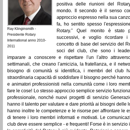
positiva delle riunioni del Rotar
mondo. Il secondo è il senso c
approccio espresso nella sua canz
fa, ho sentito spesso l'espressio
Ray Klinginsmith -
Rotary." Quel monito è stato 
Presidente Rotary
successivi, e voglio ricordare i
International anno 2010-
concetto di base del servizio del R
2011
soci del club, che sono i leade
imparare a conoscere e rispettare l'un l'altro attravers
settimanali, che creano l'amicizia, la fratellanza, e il ne
bisogno di comunità si identifica, i membri del club 
straordinaria capacità di soddisfare il bisogno perché hann
e animatori professionisti nella comunità come i loro me
fare le cose! Lo stesso approccio semplice servizio funziona
professionale, nonché nuovi progetti di servizio Generazi
hanno il talento per valutare e dare priorità ai bisogni delle 
hanno inoltre le competenze e le risorse per affrontare le e
di tenere i loro membri informati e motivati. Le comunicazi
club deve essere semplice - e frequenti! Forse è in servizio