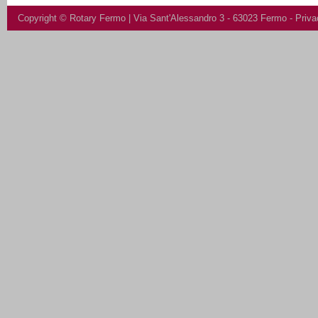
Copyright ©
Rotary Fermo
| Via Sant'Alessandro 3 - 63023 Fermo -
Priva