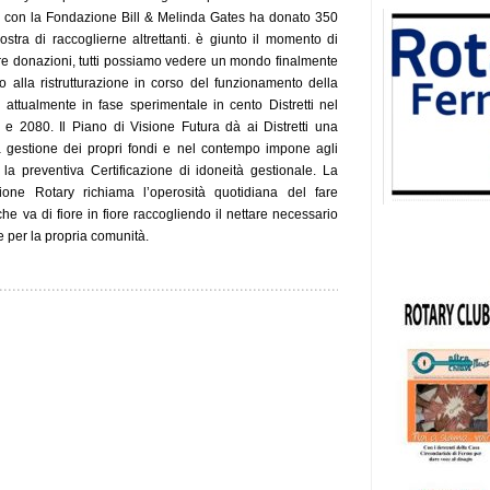
” e con la Fondazione Bill & Melinda Gates ha donato 350
ostra di raccoglierne altrettanti. è giunto il momento di
stre donazioni, tutti possiamo vedere un mondo finalmente
o alla ristrutturazione in corso del funzionamento della
attualmente in fase sperimentale in cento Distretti nel
70 e 2080. Il Piano di Visione Futura dà ai Distretti una
 gestione dei propri fondi e nel contempo impone agli
e la preventiva Certificazione di idoneità gestionale. La
zione Rotary richiama l’operosità quotidiana del fare
che va di fiore in fiore raccogliendo il nettare necessario
e per la propria comunità.