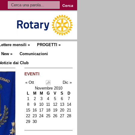
Lettere mensili
»
PROGETTI
»
New
»
Comunicazioni
Notizie dai Club
EVENTI
« Ott
Dic »
Novembre 2010
L
M
M
G
V
S
D
1
2
3
4
5
6
7
8
9
10
11
12
13
14
15
16
17
18
19
20
21
22
23
24
25
26
27
28
29
30