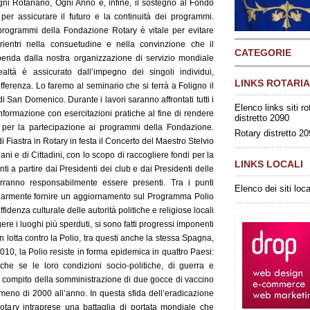
Ogni Rotariano, Ogni Anno e, infine, il sostegno al Fondo
er assicurare il futuro e la continuità dei programmi.
programmi della Fondazione Rotary è vitale per evitare
 rientri nella consuetudine e nella convinzione che il
CATEGORIE
enda dalla nostra organizzazione di servizio mondiale
altà è assicurato dall’impegno dei singoli individui,
LINKS ROTARIA
differenza. Lo faremo al seminario che si terrà a Foligno il
San Domenico. Durante i lavori saranno affrontati tutti i
Elenco links siti ro
 informazione con esercitazioni pratiche al fine di rendere
distretto 2090
 per la partecipazione ai programmi della Fondazione.
Rotary distretto 2
i Fiastra in Rotary in festa il Concerto del Maestro Stelvio
ani e di Cittadini, con lo scopo di raccogliere fondi per la
LINKS LOCALI
ti a partire dai Presidenti dei club e dai Presidenti delle
ranno responsabilmente essere presenti. Tra i punti
Elenco dei siti loca
colarmente fornire un aggiornamento sul Programma Polio
ffidenza culturale delle autorità politiche e religiose locali
ngere i luoghi più sperduti, si sono fatti progressi imponenti
n lotta contro la Polio, tra questi anche la stessa Spagna,
010, la Polio resiste in forma epidemica in quattro Paesi:
che se le loro condizioni socio-politiche, di guerra e
 il compito della somministrazione di due gocce di vaccino
meno di 2000 all’anno. In questa sfida dell’eradicazione
 Rotary intraprese una battaglia di portata mondiale che