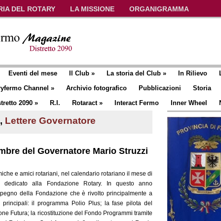
RIA DEL ROTARY
LA MISSIONE
ORGANIGRAMMA
Eventi del mese
Il Club
»
La storia del Club
»
In Rilievo
ryfermo Channel
»
Archivio fotografico
Pubblicazioni
Storia
tretto 2090
»
R.I.
Rotaract
»
Interact Fermo
Inner Wheel
,
Lettere Governatore
embre del Governatore Mario Struzzi
che e amici rotariani, nel calendario rotariano il mese di
 dedicato alla Fondazione Rotary. In questo anno
mpegno della Fondazione che è rivolto principalmente a
i principali: il programma Polio Plus; la fase pilota del
one Futura; la ricostituzione del Fondo Programmi tramite