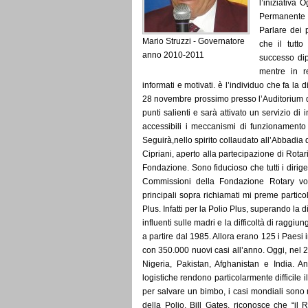
l’iniziativa 
Permanente p
Parlare dei 
Mario Struzzi - Governatore
che il tutto
anno 2010-2011
successo dip
mentre in re
informati e motivati. è l’individuo che fa la 
28 novembre prossimo presso l’Auditorium di 
punti salienti e sarà attivato un servizio di
accessibili i meccanismi di funzionamento
Seguirà,nello spirito collaudato all’Abbadia d
Cipriani, aperto alla partecipazione di Rotari
Fondazione. Sono fiducioso che tutti i dirigen
Commissioni della Fondazione Rotary vor
principali sopra richiamati mi preme parti
Plus. Infatti per la Polio Plus, superando la di
influenti sulle madri e la difficoltà di raggiu
a partire dal 1985. Allora erano 125 i Paesi i
con 350.000 nuovi casi all’anno. Oggi, nel 2
Nigeria, Pakistan, Afghanistan e India. An
logistiche rendono particolarmente difficile
per salvare un bimbo, i casi mondiali sono 
della Polio, Bill Gates, riconosce che “il