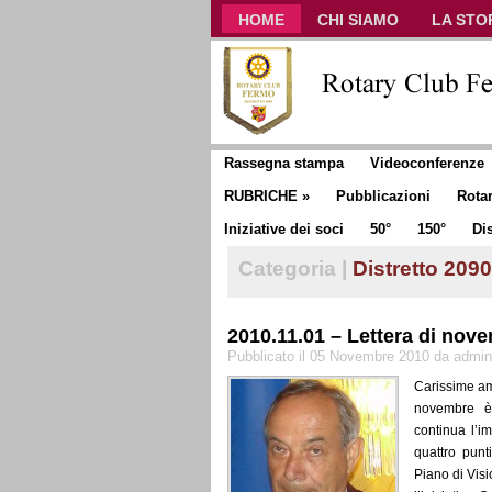
HOME
CHI SIAMO
LA STO
CLUB COMMUNICATOR
Rassegna stampa
Videoconferenze
RUBRICHE
»
Pubblicazioni
Rota
Iniziative dei soci
50°
150°
Dis
Categoria |
Distretto 2090
2010.11.01 – Lettera di nov
Pubblicato il 05 Novembre 2010 da admin
Carissime ami
novembre è
continua l’i
quattro punt
Piano di Visi