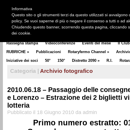
HOME
CHI SIAMO
LA STORIA DEL ROTARY
LA M
Informativa
CLUB COMMUNICATOR
Questo sito o gli strumenti terzi da questo utilizzati si avvalgono d
policy. Se vuoi saperne di più o negare il consenso a tutti o ad a
Chiudendo questo banner, scorrendo questa pagina, cliccando su 
dei cookie.
Rassegna stampa
Videoconferenze
Eventi del mese
Il Club
RUBRICHE
»
Pubblicazioni
Rotaryfermo Channel
»
Archivi
Iniziative dei soci
50°
150°
Distretto 2090
»
R.I.
Rotar
Categoria |
Archivio fotografico
2010.06.18 – Passaggio delle consegne
e Lorenzo – Estrazione dei 2 biglietti v
lotteria
Pubblicato il 18 Giugno 2010 da admin
Primo numero estratto: 0