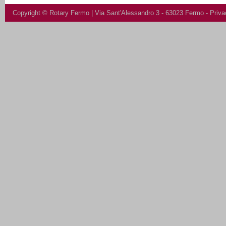
Copyright ©
Rotary Fermo
| Via Sant'Alessandro 3 - 63023 Fermo -
Priva