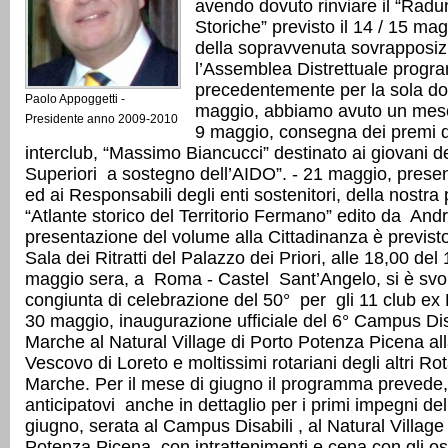
avendo dovuto rinviare il “Radu
Storiche” previsto il 14 / 15 ma
della sopravvenuta sovrapposiz
l’Assemblea Distrettuale prog
precedentemente per la sola d
Paolo Appoggetti -
maggio, abbiamo avuto un mese
Presidente anno 2009-2010
9 maggio, consegna dei premi 
interclub, “Massimo Biancucci” destinato ai giovani d
Superiori a sostegno dell’AIDO”. - 21 maggio, presen
ed ai Responsabili degli enti sostenitori, della nostr
“Atlante storico del Territorio Fermano” edito da Andr
presentazione del volume alla Cittadinanza è previst
Sala dei Ritratti del Palazzo dei Priori, alle 18,00 del
maggio sera, a Roma - Castel Sant’Angelo, si è svol
congiunta di celebrazione del 50° per gli 11 club ex D
30 maggio, inaugurazione ufficiale del 6° Campus Disa
Marche al Natural Village di Porto Potenza Picena al
Vescovo di Loreto e moltissimi rotariani degli altri Ro
Marche. Per il mese di giugno il programma prevede
anticipatovi anche in dettaglio per i primi impegni de
giugno, serata al Campus Disabili , al Natural Village
Potenza Picena, con intrattenimenti e cena con gli o