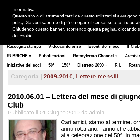
HOME
CHI SIAMO
LA STORIA DEL ROTARY
LA M
Informativa
CLUB COMMUNICATOR
Questo sito o gli strumenti terzi da questo utilizzati si avvalgono d
policy. Se vuoi saperne di più o negare il consenso a tutti o ad a
Chiudendo questo banner, scorrendo questa pagina, cliccando su 
dei cookie.
Rassegna stampa
Videoconferenze
Eventi del mese
Il Club
RUBRICHE
»
Pubblicazioni
Rotaryfermo Channel
»
Archivi
Iniziative dei soci
50°
150°
Distretto 2090
»
R.I.
Rotar
Categoria |
2009-2010
,
Lettere mensili
2010.06.01 – Lettera del mese di giugno
Club
Pubblicato il 01 Giugno 2010 da admin
Cari amici, siamo al termine, or
anno rotariano: l’anno che abb
alla celebrazione del 50°. In ma