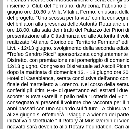
insieme ai Club del Fermano, di Ancona, Fabriano e S
giugno ore 10,30 a Villa Vitali a Fermo, chiusura del
del progetto “Una scossa per la vita” con la consegna
defibrillatori alla presenza delle Autorità Rotariane e
ore 18,00, alla sala dei ritratti del Palazzo dei Priori 
presentazione alla Cittadinanza ed alle Autorità il vo
realizzato “Atlante Storico del Territorio Fermano” ed
Livi. - 12/13 giugno, svolgimento della seconda edizi
“Trofeo Sandro Ricci” sponsorizzata congiuntamente 
Distretto, con premiazione nel pomeriggio di domenic
12/13 giugno, Congresso Distrettuale ad Ascoli Pice
dopo la mattinata di domenica 13. - 18 giugno ore 20
Hotel di Casabianca, serata conclusiva dell’anno co
finale del martelletto a Lorenzo. Nel corso della sera
conferiti gli ultimi PHF di quest’anno ed estratti i due 
scooter Nuova Garelli in palio nella “Lotteria del 50°”.
consegnato ai presenti il volume che racconta per il 
anni passati con uno sguardo sul futuro. A chiusura 
al 28 giugno si effettuerà il viaggio a Vienna dei parte
iniziativa distrettuale “ Il Rotary al Musikverein di Vie
ricavato sarà devoluto alla Rotary Foundation. Cari a