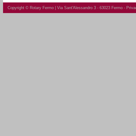
Copyright ©
Rotary Fermo
| Via Sant'Alessandro 3 - 63023 Fermo -
Priva