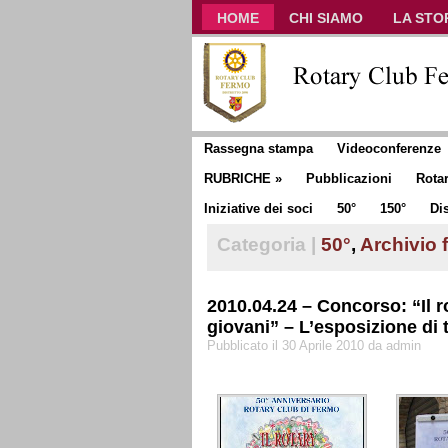
HOME
CHI SIAMO
LA STO
CLUB COMMUNICATOR
Rassegna stampa
Videoconferenze
RUBRICHE
»
Pubblicazioni
Rota
Iniziative dei soci
50°
150°
Dis
Categoria |
50°
,
Archivio 
2010.04.24 – Concorso: “Il ro
giovani” – L’esposizione di t
Pubblicato il 30 Aprile 2010 da admin