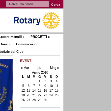
Lettere mensili
»
PROGETTI
»
New
»
Comunicazioni
Notizie dai Club
EVENTI
« Mar
Mag »
Aprile 2010
L
M
M
G
V
S
D
1
2
3
4
5
6
7
8
9
10
11
12
13
14
15
16
17
18
19
20
21
22
23
24
25
26
27
28
29
30