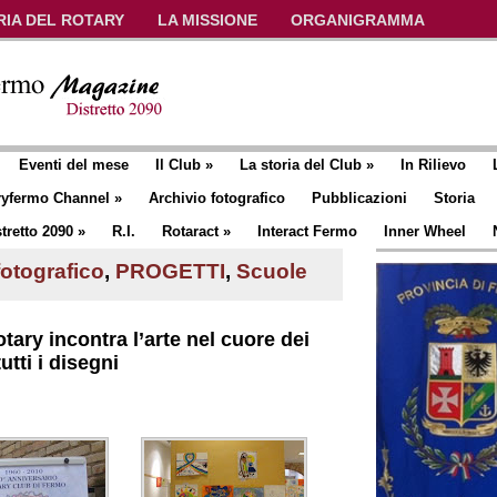
RIA DEL ROTARY
LA MISSIONE
ORGANIGRAMMA
Eventi del mese
Il Club
»
La storia del Club
»
In Rilievo
ryfermo Channel
»
Archivio fotografico
Pubblicazioni
Storia
tretto 2090
»
R.I.
Rotaract
»
Interact Fermo
Inner Wheel
fotografico
,
PROGETTI
,
Scuole
tary incontra l’arte nel cuore dei
utti i disegni