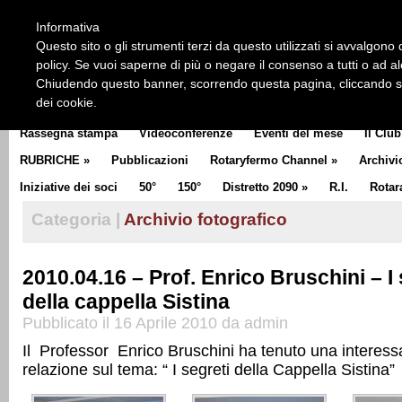
HOME
CHI SIAMO
LA STORIA DEL ROTARY
LA M
Informativa
CLUB COMMUNICATOR
Questo sito o gli strumenti terzi da questo utilizzati si avvalgono d
policy. Se vuoi saperne di più o negare il consenso a tutti o ad a
Chiudendo questo banner, scorrendo questa pagina, cliccando su 
dei cookie.
Rassegna stampa
Videoconferenze
Eventi del mese
Il Club
RUBRICHE
»
Pubblicazioni
Rotaryfermo Channel
»
Archivi
Iniziative dei soci
50°
150°
Distretto 2090
»
R.I.
Rotar
Categoria |
Archivio fotografico
2010.04.16 – Prof. Enrico Bruschini – I 
della cappella Sistina
Pubblicato il 16 Aprile 2010 da admin
Il Professor Enrico Bruschini ha tenuto una interess
relazione sul tema: “ I segreti della Cappella Sistina”