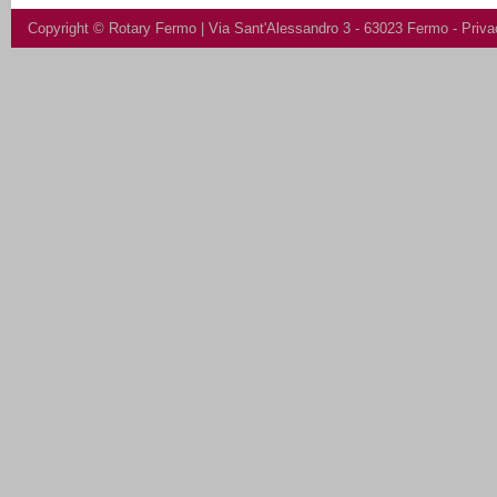
Copyright ©
Rotary Fermo
| Via Sant'Alessandro 3 - 63023 Fermo -
Priva