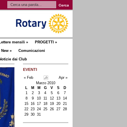
Lettere mensili
»
PROGETTI
»
New
»
Comunicazioni
Notizie dai Club
EVENTI
« Feb
Apr »
Marzo 2010
L
M
M
G
V
S
D
1
2
3
4
5
6
7
8
9
10
11
12
13
14
15
16
17
18
19
20
21
22
23
24
25
26
27
28
29
30
31