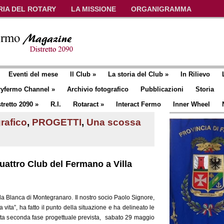
RIA DEL ROTARY
LA MISSIONE
ORGANIGRAMMA
Eventi del mese
Il Club
»
La storia del Club
»
In Rilievo
ryfermo Channel
»
Archivio fotografico
Pubblicazioni
Storia
tretto 2090
»
R.I.
Rotaract
»
Interact Fermo
Inner Wheel
rafico
,
PROGETTI
,
Una scossa
quattro Club del Fermano a Villa
lla Blanca di Montegranaro. Il nostro socio Paolo Signore,
vita”, ha fatto il punto della situazione e ha delineato le
esta seconda fase progettuale prevista, sabato 29 maggio