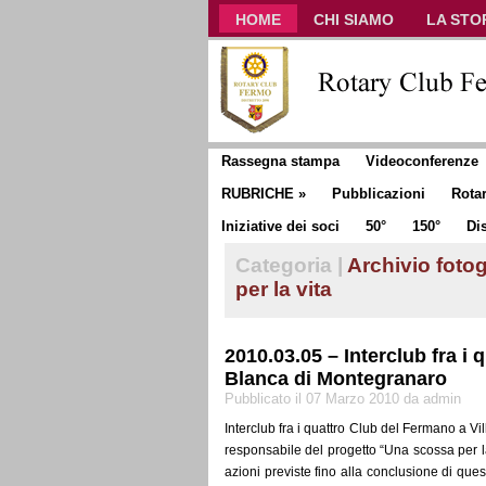
HOME
CHI SIAMO
LA STO
CLUB COMMUNICATOR
Rassegna stampa
Videoconferenze
RUBRICHE
»
Pubblicazioni
Rota
Iniziative dei soci
50°
150°
Dis
Categoria |
Archivio fotog
per la vita
2010.03.05 – Interclub fra i 
Blanca di Montegranaro
Pubblicato il 07 Marzo 2010 da admin
Interclub fra i quattro Club del Fermano a Vi
responsabile del progetto “Una scossa per la 
azioni previste fino alla conclusione di qu