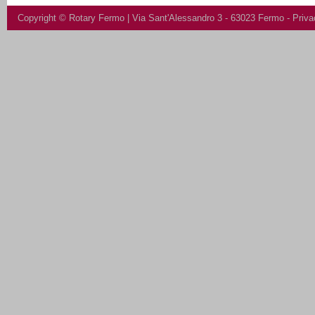
Copyright ©
Rotary Fermo
| Via Sant'Alessandro 3 - 63023 Fermo -
Priva