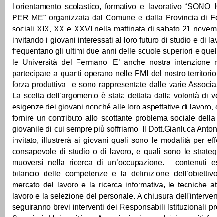
l’orientamento scolastico, formativo e lavorativo “SO
PER ME” organizzata dal Comune e dalla Provincia di Fe
sociali XIX, XX e XXVI nella mattinata di sabato 21 novemb
invitando i giovani interessati al loro futuro di studio e di l
frequentano gli ultimi due anni delle scuole superiori e que
le Università del Fermano. E’ anche nostra intenzione ri
partecipare a quanti operano nelle PMI del nostro territori
forza produttiva e sono rappresentate dalle varie Associaz
La scelta dell’argomento è stata dettata dalla volontà di v
esigenze dei giovani nonché alle loro aspettative di lavoro
fornire un contributo allo scottante problema sociale dell
giovanile di cui sempre più soffriamo. Il Dott.Gianluca Antoni,
invitato, illustrerà ai giovani quali sono le modalità per ef
consapevole di studio o di lavoro, e quali sono le strategi
muoversi nella ricerca di un’occupazione. I contenuti es
bilancio delle competenze e la definizione dell’obiettivo
mercato del lavoro e la ricerca informativa, le tecniche at
lavoro e la selezione del personale. A chiusura dell'interven
seguiranno brevi interventi dei Responsabili Istituzionali p