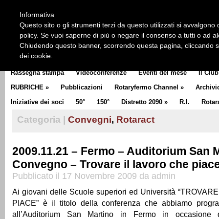
HOME
CHI SIAMO
LA STORIA DEL ROTARY
LA M
Informativa
CLUB COMMUNICATOR
Questo sito o gli strumenti terzi da questo utilizzati si avvalgono d
policy. Se vuoi saperne di più o negare il consenso a tutti o ad a
Chiudendo questo banner, scorrendo questa pagina, cliccando su 
dei cookie.
Rassegna stampa
Videoconferenze
Eventi del mese
Il Club
RUBRICHE
»
Pubblicazioni
Rotaryfermo Channel
»
Archivi
Iniziative dei soci
50°
150°
Distretto 2090
»
R.I.
Rotar
Categoria |
Convegni
,
Rotaract
2009.11.21 – Fermo – Auditorium San M
Convegno – Trovare il lavoro che piac
Pubblicato il 17 Novembre 2009 da admin
Ai giovani delle Scuole superiori ed Università “TROV
PIACE” è il titolo della conferenza che abbiamo progr
all’Auditorium San Martino in Fermo in occasione del