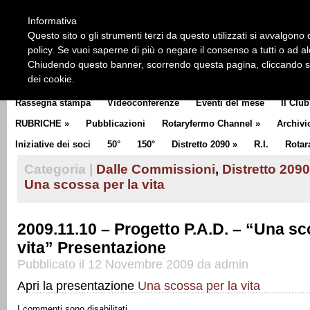
HOME
CHI SIAMO
LA STORIA DEL ROTARY
LA M
Informativa
CLUB COMMUNICATOR
Questo sito o gli strumenti terzi da questo utilizzati si avvalgono d
policy. Se vuoi saperne di più o negare il consenso a tutti o ad a
Chiudendo questo banner, scorrendo questa pagina, cliccando su 
dei cookie.
Rassegna stampa
Videoconferenze
Eventi del mese
Il Club
RUBRICHE
»
Pubblicazioni
Rotaryfermo Channel
»
Archivi
Iniziative dei soci
50°
150°
Distretto 2090
»
R.I.
Rotar
Categoria |
Dalle Commissioni
,
Distretto 2090
Una scossa per la vita
2009.11.10 – Progetto P.A.D. – “Una sc
vita” Presentazione
Pubblicato il 12 Novembre 2009 da admin
Apri la presentazione
Una scossa per la vita
I commenti sono disabilitati.