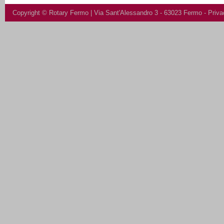
Copyright ©
Rotary Fermo
| Via Sant'Alessandro 3 - 63023 Fermo -
Priva