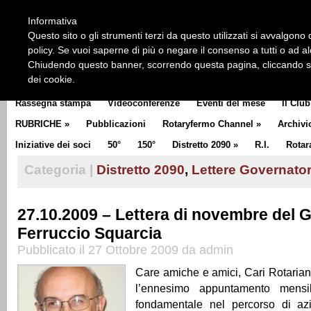
HOME
CHI SIAMO
LA STORIA DEL ROTARY
LA M
Informativa
CLUB COMMUNICATOR
Questo sito o gli strumenti terzi da questo utilizzati si avvalgono d
policy. Se vuoi saperne di più o negare il consenso a tutti o ad a
Chiudendo questo banner, scorrendo questa pagina, cliccando su 
dei cookie.
Rassegna stampa
Videoconferenze
Eventi del mese
Il Club
RUBRICHE
»
Pubblicazioni
Rotaryfermo Channel
»
Archivi
Iniziative dei soci
50°
150°
Distretto 2090
»
R.I.
Rotar
Categoria |
Distretto 2090
,
Lettere Governato
27.10.2009 – Lettera di novembre del 
Ferruccio Squarcia
Pubblicato il 27 Ottobre 2009 da admin
Care amiche e amici, Cari Rotariani
l’ennesimo appuntamento mens
fondamentale nel percorso di az