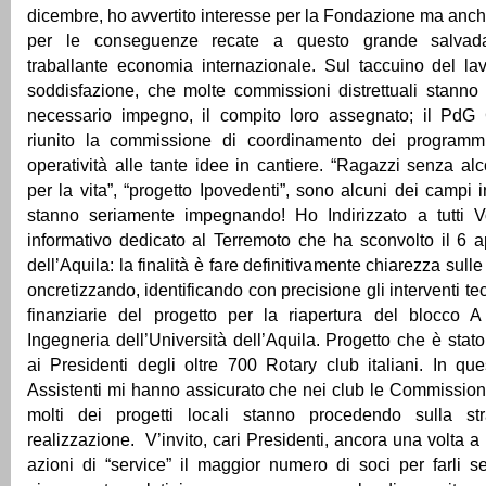
dicembre, ho avvertito interesse per la Fondazione ma an
per le conseguenze recate a questo grande salvadan
traballante economia internazionale. Sul taccuino del lav
soddisfazione, che molte commissioni distrettuali stanno
necessario impegno, il compito loro assegnato; il PdG
riunito la commissione di coordinamento dei programm
operatività alle tante idee in cantiere. “Ragazzi senza al
per la vita”, “progetto Ipovedenti”, sono alcuni dei campi in
stanno seriamente impegnando! Ho Indirizzato a tutti V
informativo dedicato al Terremoto che ha sconvolto il 6 ap
dell’Aquila: la finalità è fare definitivamente chiarezza sull
oncretizzando, identificando con precisione gli interventi te
finanziarie del progetto per la riapertura del blocco A
Ingegneria dell’Università dell’Aquila. Progetto che è stat
ai Presidenti degli oltre 700 Rotary club italiani. In que
Assistenti mi hanno assicurato che nei club le Commissioni
molti dei progetti locali stanno procedendo sulla st
realizzazione. V’invito, cari Presidenti, ancora una volta 
azioni di “service” il maggior numero di soci per farli sen