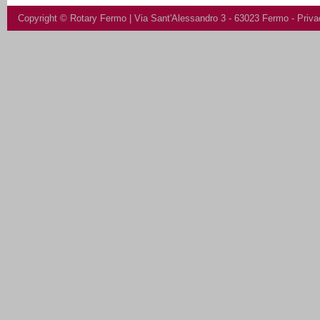
Copyright ©
Rotary Fermo
| Via Sant'Alessandro 3 - 63023 Fermo -
Priva