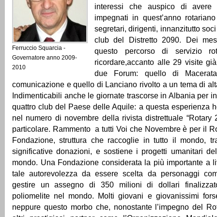
interessi che auspico di avere 
impegnati in quest’anno rotariano
segretari, dirigenti, innanzitutto so
club del Distretto 2090. Dei mesi
Ferruccio Squarcia -
questo percorso di servizio rot
Governatore anno 2009-
ricordare,accanto alle 29 visite già 
2010
due Forum: quello di Macerata 
comunicazione e quello di Lanciano rivolto a un tema di alt
Indimenticabili anche le giornate trascorse in Albania per in
quattro club del Paese delle Aquile: a questa esperienza ho
nel numero di novembre della rivista distrettuale “Rotary
particolare. Rammento a tutti Voi che Novembre è per il Ro
Fondazione, struttura che raccoglie in tutto il mondo, tr
significative donazioni, e sostiene i progetti umanitari del
mondo. Una Fondazione considerata la più importante a li
tale autorevolezza da essere scelta da personaggi com
gestire un assegno di 350 milioni di dollari finalizza
poliomelite nel mondo. Molti giovani e giovanissimi fo
neppure questo morbo che, nonostante l’impegno del Ro