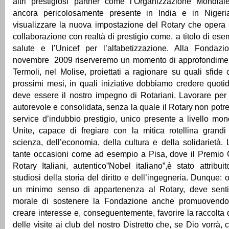
altri prestigiosi partner come l’Organizzazione Mondial
ancora pericolosamente presente in India e in Nigeri
visualizzare la nuova impostazione del Rotary che opera 
collaborazione con realtà di prestigio come, a titolo di es
salute e l’Unicef per l’alfabetizzazione. Alla Fondaz
novembre 2009 riserveremo un momento di approfondiment
Termoli, nel Molise, proiettati a ragionare su quali sfide 
prossimi mesi, in quali iniziative dobbiamo credere quot
deve essere il nostro impegno di Rotariani. Lavorare p
autorevole e consolidata, senza la quale il Rotary non potr
service d’indubbio prestigio, unico presente a livello mon
Unite, capace di fregiare con la mitica rotellina grandi
scienza, dell’economia, della cultura e della solidarietà.
tante occasioni come ad esempio a Pisa, dove il Premio G
Rotary Italiani, autentico”Nobel italiano”,è stato attrib
studiosi della storia del diritto e dell’ingegneria. Dunque: 
un minimo senso di appartenenza al Rotary, deve sentir
morale di sostenere la Fondazione anche promuovendo i
creare interesse e, conseguentemente, favorire la raccolta 
delle visite ai club del nostro Distretto che, se Dio vorrà