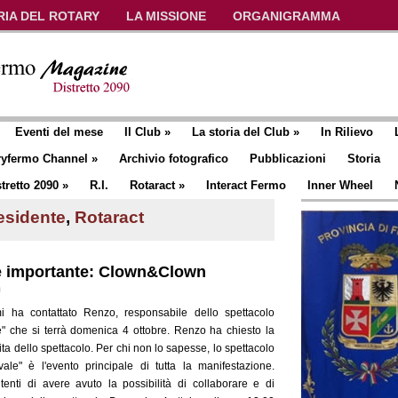
RIA DEL ROTARY
LA MISSIONE
ORGANIGRAMMA
Eventi del mese
Il Club
»
La storia del Club
»
In Rilievo
ryfermo Channel
»
Archivio fotografico
Pubblicazioni
Storia
tretto 2090
»
R.I.
Rotaract
»
Interact Fermo
Inner Wheel
residente
,
Rotaract
e importante: Clown&Clown
n
mi ha contattato Renzo, responsabile dello spettacolo
e" che si terrà domenica 4 ottobre. Renzo ha chiesto la
ta dello spettacolo. Per chi non lo sapesse, lo spettacolo
le" è l'evento principale di tutta la manifestazione.
nti di avere avuto la possibilità di collaborare e di