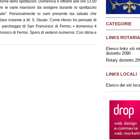
azione dello spettacolo. Domenica 4 ottobre alle ore 13.00
e le varie mansioni da svolgere durante lo spettacolo
vale”. Personalmente io sarò presente sia sabato che
are insieme a M. S. Giusto. Come ritrovo ho pensato di
CATEGORIE
 al parcheggio di San Francesco di Fermo; • domenica 4
ancesco di Fermo. Spero di vedervi numerosi. Con stima e
LINKS ROTARIA
Elenco links siti ro
distretto 2090
Rotary distretto 2
LINKS LOCALI
Elenco dei siti loca