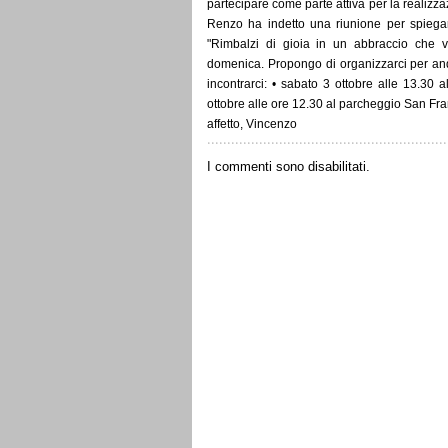
partecipare come parte attiva per la realizz
Renzo ha indetto una riunione per spiegar
"Rimbalzi di gioia in un abbraccio che 
domenica. Propongo di organizzarci per and
incontrarci: • sabato 3 ottobre alle 13.30
ottobre alle ore 12.30 al parcheggio San Fr
affetto, Vincenzo
I commenti sono disabilitati.