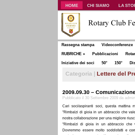
HOME
CHI SIAMO
LA STO
CLUB COMMUNICATOR
Rassegna stampa
Videoconferenze
RUBRICHE
»
Pubblicazioni
Rota
Iniziative dei soci
50°
150°
Dis
Categoria |
Lettere del P
2009.09.30 – Comunicazion
Pubblicato il 30 Settembre 2009 da admi
Cari soci/aspiranti soci, questa mattina 
"Rimbalzi di gioia in un abbraccio che val
nostra collaborazione per una migliore riusci
"Rimbalzi di gioia in un abbraccio che va
Dovremmo essere molto soddisfatti e conte