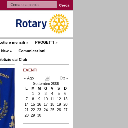
Lettere mensili
»
PROGETTI
»
New
»
Comunicazioni
Notizie dai Club
EVENTI
« Ago
Ott »
Settembre 2009
L
M
M
G
V
S
D
1
2
3
4
5
6
7
8
9
10
11
12
13
14
15
16
17
18
19
20
21
22
23
24
25
26
27
28
29
30