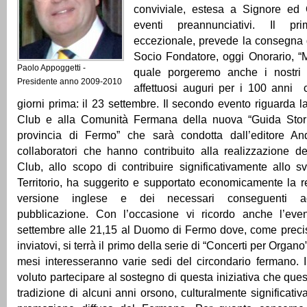
conviviale, estesa a Signore ed 
eventi preannunciativi. Il pr
eccezionale, prevede la consegna 
Socio Fondatore, oggi Onorario, “
Paolo Appoggetti -
quale porgeremo anche i nostri
Presidente anno 2009-2010
affettuosi auguri per i 100 anni 
giorni prima: il 23 settembre. Il secondo evento riguarda l
Club e alla Comunità Fermana della nuova “Guida Storic
provincia di Fermo” che sarà condotta dall’editore A
collaboratori che hanno contribuito alla realizzazione del
Club, allo scopo di contribuire significativamente allo s
Territorio, ha suggerito e supportato economicamente la r
versione inglese e dei necessari conseguenti ad
pubblicazione. Con l’occasione vi ricordo anche l’eve
settembre alle 21,15 al Duomo di Fermo dove, come precisa
inviatovi, si terrà il primo della serie di “Concerti per Organ
mesi interesseranno varie sedi del circondario fermano. 
voluto partecipare al sostegno di questa iniziativa che que
tradizione di alcuni anni orsono, culturalmente significati