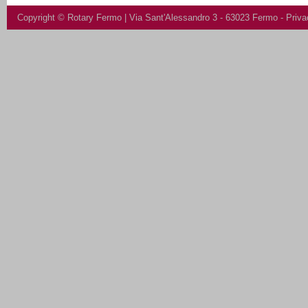
Copyright ©
Rotary Fermo
| Via Sant'Alessandro 3 - 63023 Fermo -
Priva