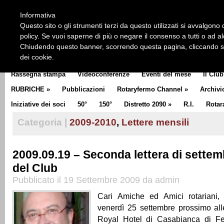
HOME
CHI SIAMO
LA STORIA DEL ROTARY
LA M
Informativa
CLUB COMMUNICATOR
Questo sito o gli strumenti terzi da questo utilizzati si avvalgono d
policy. Se vuoi saperne di più o negare il consenso a tutti o ad a
Chiudendo questo banner, scorrendo questa pagina, cliccando su 
dei cookie.
Rassegna stampa
Videoconferenze
Eventi del mese
Il Club
RUBRICHE
»
Pubblicazioni
Rotaryfermo Channel
»
Archivi
Iniziative dei soci
50°
150°
Distretto 2090
»
R.I.
Rotar
Categoria |
2009-2010
,
Lettere mensili
2009.09.19 – Seconda lettera di settem
del Club
Pubblicato il 19 Settembre 2009 da admin
Cari Amiche ed Amici rotariani,
venerdì 25 settembre prossimo all
Royal Hotel di Casabianca di F