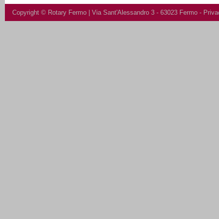
Copyright ©
Rotary Fermo
| Via Sant'Alessandro 3 - 63023 Fermo -
Priva