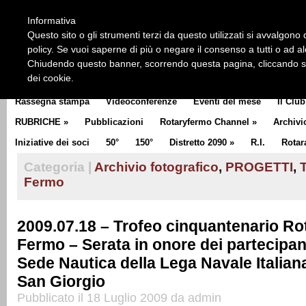
HOME
CHI SIAMO
LA STORIA DEL ROTARY
LA M
Informativa
CLUB COMMUNICATOR
Questo sito o gli strumenti terzi da questo utilizzati si avvalgono d
policy. Se vuoi saperne di più o negare il consenso a tutti o ad a
Chiudendo questo banner, scorrendo questa pagina, cliccando su 
dei cookie.
Rassegna stampa
Videoconferenze
Eventi del mese
Il Club
RUBRICHE
»
Pubblicazioni
Rotaryfermo Channel
»
Archivi
Iniziative dei soci
50°
150°
Distretto 2090
»
R.I.
Rotar
Categoria |
Archivio fotografico
,
PROGETTI
,
Fermo
2009.07.18 – Trofeo cinquantenario Ro
Fermo – Serata in onore dei partecipant
Sede Nautica della Lega Navale Italian
San Giorgio
Pubblicato il 18 Luglio 2009 da admin