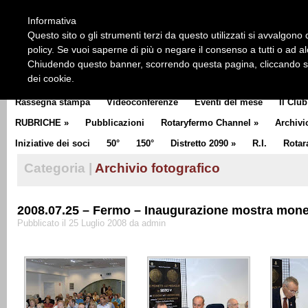
HOME
CHI SIAMO
LA STORIA DEL ROTARY
LA M
Informativa
CLUB COMMUNICATOR
Questo sito o gli strumenti terzi da questo utilizzati si avvalgono d
policy. Se vuoi saperne di più o negare il consenso a tutti o ad a
Chiudendo questo banner, scorrendo questa pagina, cliccando su 
dei cookie.
Rassegna stampa
Videoconferenze
Eventi del mese
Il Club
RUBRICHE
»
Pubblicazioni
Rotaryfermo Channel
»
Archivi
Iniziative dei soci
50°
150°
Distretto 2090
»
R.I.
Rotar
Categoria |
Archivio fotografico
2008.07.25 – Fermo – Inaugurazione mostra monet
Pubblicato il 25 Luglio 2008 da admin