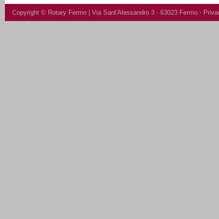
Copyright ©
Rotary Fermo
| Via Sant'Alessandro 3 - 63023 Fermo -
Priva