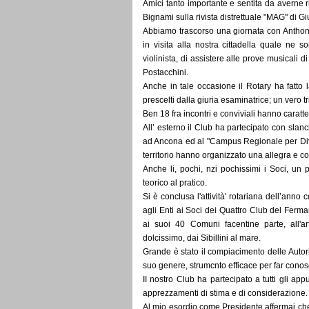
Amici tanto importante e sentita da averne r
Bignami sulla rivista distrettuale "MAG" di G
Abbiamo trascorso una giornata con Anthony,
in visita alla nostra cittadella quale ne s
violinista, di assistere alle prove musicali 
Postacchini.
Anche in tale occasione il Rotary ha fatto 
prescelti dalla giuria esaminatrice; un vero t
Ben 18 fra incontri e conviviali hanno caratt
All’ esterno il Club ha partecipato con slan
ad Ancona ed al "Campus Regionale per Diver
territorio hanno organizzato una allegra e colo
Anche li, pochi, nzi pochissimi i Soci, un p
teorico al pratico.
Si è conclusa l'attività' rotariana dell’anno 
agli Enti ai Soci dei Quattro Club del Ferman
ai suoi 40 Comuni facentine parte, all'a
dolcissimo, dai Sibillini al mare.
Grande è stato il compiacimento delle Autorità
suo genere, strumcnto efficace per far conoscer
II nostro Club ha partecipato a tutti gli ap
apprezzamenti di stima e di considerazione.
Al mio esordio come Presidente affermai ch