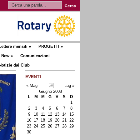
Lettere mensili
»
PROGETTI
»
New
»
Comunicazioni
Notizie dai Club
EVENTI
« Mag
Lug »
Giugno 2008
L
M
M
G
V
S
D
1
2
3
4
5
6
7
8
9
10
11
12
13
14
15
16
17
18
19
20
21
22
23
24
25
26
27
28
29
30