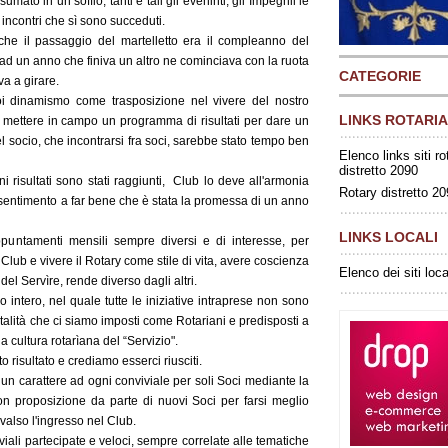
mato in un soffio, tanti e tali gli eveninti, gli Impegnil le
i incontri che sì sono succeduti.
 che il passaggio del martelletto era il compleanno del
ad un anno che finiva un altro ne cominciava con la ruota
CATEGORIE
a a girare.
oi dinamismo come trasposizione nel vivere del nostro
LINKS ROTARIA
i mettere in campo un programma di risultati per dare un
l socio, che incontrarsi fra soci, sarebbe stato tempo ben
Elenco links siti ro
distretto 2090
 risultati sono stati raggiunti, Club lo deve all'armonia
Rotary distretto 2
 sentimento a far bene che è stata la promessa di un anno
LINKS LOCALI
ppuntamenti mensili sempre diversi e di interesse, per
 Club e vivere il Rotary come stile di vita, avere coscienza
Elenco dei siti loca
el Servìre, rende diverso dagli altri.
intero, nel quale tutte le iniziative intraprese non sono
alità che ci siamo imposti come Rotariani e predisposti a
a cultura rotarìana del “Servizio".
 risultato e crediamo esserci riusciti.
re un carattere ad ogni conviviale per soli Soci mediante la
n proposizione da parte di nuovi Soci per farsi meglio
valso l'ingresso nel Club.
iali partecipate e veloci, sempre correlate alle tematiche