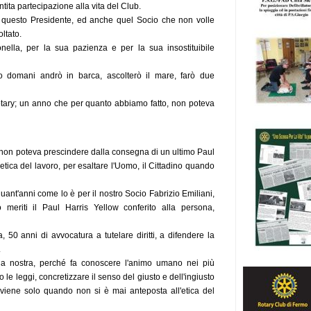
entita partecipazione alla vita del Club.
n questo Presidente, ed anche quel Socio che non volle
ltato.
nella, per la sua pazienza e per la sua insostituibile
 domani andrò in barca, ascolterò il mare, farò due
Rotary; un anno che per quanto abbiamo fatto, non poteva
non poteva prescindere dalla consegna di un ultimo Paul
'etica del lavoro, per esaltare l'Uomo, il Cittadino quando
ant'anni come lo è per il nostro Socio Fabrizio Emiliani,
meriti il Paul Harris Yellow conferito alla persona,
 50 anni di avvocatura a tutelare diritti, a difendere la
.
la nostra, perché fa conoscere l'animo umano nei più
o le leggi, concretizzare il senso del giusto e dell'ingiusto
viene solo quando non si è mai anteposta all'etica del