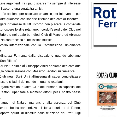
ttare argomenti fra i più disparati ma sempre di interesse
a trascorre una serata tra amici.
un'occasione per ascoltare un amico, per intervenire, per
ire qualcosa che soddisfi il tempo dedicato all'incontro.
ere l'interesse dì tutti; ricordo con piacere la conviviale
onoscere lo stile rotariano; ricordo l'esordio del Club nel
a Tortoreto nel quale ben dieci Club di Marche ed Abruzzo
zia con l'ascolto di bellissima musica.
profilo internazionale con la Commissione Diplomatica
e.
ttadinanza Fermana dalla distrazione quando abbiamo
 San Filippo".
e di Pio Carlini e dì Giuseppe Amici abbiamo dedicato due
te, la conversazione con Massimo Teodori sull'America.
lub negli Stati Uniti all'insegna di saper concretizzare
scere cittadini del mondo in quanto rotariani.
organizzato dai quattro Club del fermano; la capacita' del
Cestoni; ripensare a momenti difficili per il nostro paese
.
li auguri di Natale, ma anche alla assenza del Club
lavoro che ha caratterizzato il tema rotariano dell'anno;
roporre spunti di dibattito dalla relazione del Prof Luigi