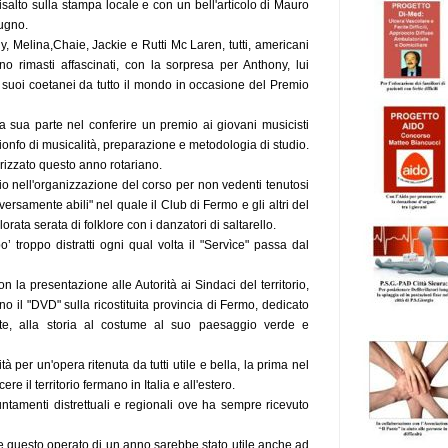
isalto sulla stampa locale e con un bell'artìcolo di Mauro
iugno.
 Melina,Chaie, Jackie e Rutti Mc Laren, tutti, americani
ono rimasti affascinati, con la sorpresa per Anthony, lui
di suoi coetanei da tutto il mondo in occasione del Premio
la sua parte nel conferire un premio ai giovani musicisti
rionfo di musicalità, preparazione e metodologia di studio.
erizzato questo anno rotariano.
cio nell'organizzazione del corso per non vedenti tenutosi
samente abili" nel quale il Club di Fermo e gli altri del
rata serata di folklore con i danzatori di saltarello.
o’ troppo distratti ogni qual volta il "Servìce" passa dal
con la presentazione alle Autorità ai Sindaci del territorio,
o il "DVD" sulla ricostituita provincia di Fermo, dedicato
rte, alla storia al costume al suo paesaggio verde e
 per un'opera ritenuta da tutti utile e bella, la prima nel
e il territorio fermano in Italia e all'estero.
puntamenti distrettuali e regionali ove ha sempre ricevuto
e questo operato di un anno sarebbe stato utile anche ad