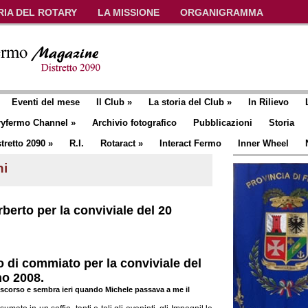
RIA DEL ROTARY
LA MISSIONE
ORGANIGRAMMA
Eventi del mese
Il Club
»
La storia del Club
»
In Rilievo
ryfermo Channel
»
Archivio fotografico
Pubblicazioni
Storia
tretto 2090
»
R.I.
Rotaract
»
Interact Fermo
Inner Wheel
ni
berto per la conviviale del 20
 di commiato per la conviviale del
no 2008.
scorso e sembra ieri quando Michele passava a me il
rtelletto.