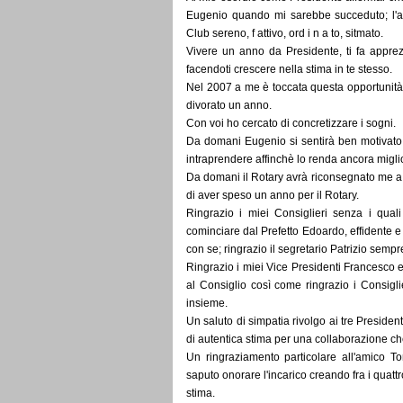
Eugenio quando mi sarebbe succeduto; l'
Club sereno, f attivo, ord i n a to, sitmato.
Vivere un anno da Presidente, ti fa apprez
facendoti crescere nella stima in te stesso.
Nel 2007 a me è toccata questa opportunità
divorato un anno.
Con voi ho cercato di concretizzare i sogni.
Da domani Eugenio si sentirà ben motivato a
intraprendere affinchè lo renda ancora migli
Da domani il Rotary avrà riconsegnato me a 
di aver speso un anno per il Rotary.
Ringrazio i miei Consiglieri senza i quali
cominciare dal Prefetto Edoardo, effidente e
con se; ringrazio il segretario Patrizio sempr
Ringrazio i miei Vice Presidenti Francesco e P
al Consiglio così come ringrazio i Consigli
insieme.
Un saluto di simpatia rivolgo ai tre President
di autentica stima per una collaborazione che 
Un ringraziamento particolare all'amico T
saputo onorare l'incarico creando fra i quattr
stima.