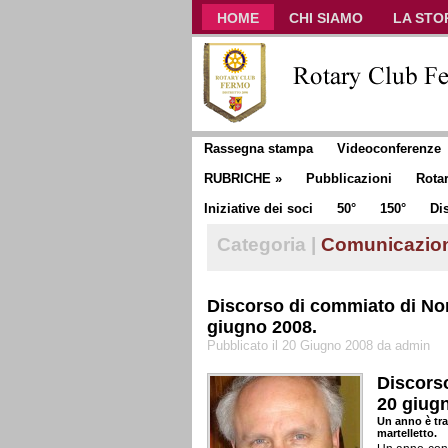
HOME
CHI SIAMO
LA STO
CLUB COMMUNICATOR
Rassegna stampa
Videoconferenze
RUBRICHE
»
Pubblicazioni
Rota
Iniziative dei soci
50°
150°
Dis
Categoria |
Comunicazio
Discorso di commiato di Nor
giugno 2008.
Pubblicato il 20 Giugno 2008 da admin
Discorso
20 giug
Un anno è tra
ma