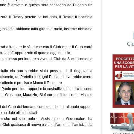
anno è arrivato e questa sera consegno ad Eugenio un
zare il Rotary perchè se hai dato, il Rotare ti ricambia
; insieme abbiamo fatto girare la ruota, insieme abbiamo
d affrontare le sfide che con il Club e per il Club vorrà
ore e più' apprezzato di quanto oggi non sia.
me stesso per tornare a vivere il Club da Socio, contento
 tutto ciò non sarebbe stato possibile e li ringrazio a
 discreto, un Prefetto che ogni Presidente vorrebbe avere
e attento e preciso e Marco il Tesoriere.
aolo per i loro apporti e la costruttiva dialettica in seno
eri Giuseppe, Maurizio, Stefano per il loro ruolo vissuto
i dei Club del fermano con i quali ho intrattenuto rapporti
ha dato ottimi risultati.
om che nel suo ruolo di Assistente del Governatore ha
o Club qualcosa di nuovo e vitale, l’armonia, l’amicizia, la