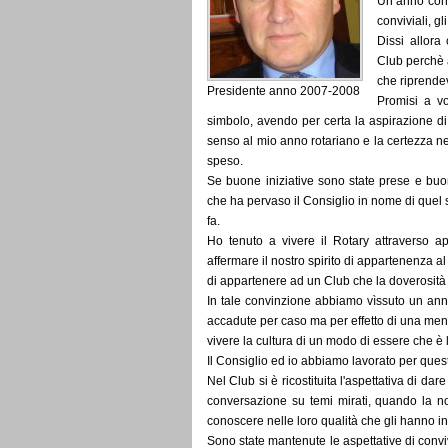
Un anno consu
conviviali, gl
Dissi allora
Club perchè 
che riprendev
Presidente anno 2007-2008
Promisi a v
simbolo, avendo per certa la aspirazione d
senso al mio anno rotariano e la certezza ne
speso.
Se buone iniziative sono state prese e buoni
che ha pervaso il Consiglio in nome di quel
fa.
Ho tenuto a vivere il Rotary attraverso a
affermare il nostro spirito di appartenenza al
di appartenere ad un Club che la doverosità d
In tale convinzione abbiamo vìssuto un anno 
accadute per caso ma per effetto di una ment
vivere la cultura di un modo di essere che è l
Il Consiglio ed io abbiamo lavorato per questo
Nel Club si è ricostituita l'aspettativa di da
conversazione su temi mirati, quando la no
conoscere nelle loro qualità che gli hanno in
Sono state mantenute le aspettative di conviv