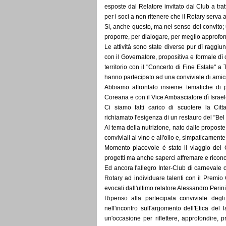
esposte dal Relatore invitato dal Club a tra
per i soci a non ritenere che il Rotary serva 
Si, anche questo, ma nel senso del convito; 
proporre, per dialogare, per meglio approfond
Le attività sono state diverse pur dì raggiung
con il Governatore, propositiva e formale dì c
territorio con il "Concerto di Fine Estate" 
hanno partecipato ad una conviviale di amici
Abbiamo affrontato insieme tematiche di 
Coreana e con il Vice Ambasciatore dì Israel
Ci siamo fatti carico di scuotere la Ci
richiamato l'esigenza di un restauro del "Bel
Al tema della nutrizione, nato dalle propost
conviviali al vino e all'olio e, simpaticamen
Momento piacevole è stato il viaggio del C
progetti ma anche saperci affremare e ricono
Ed ancora l'allegro Inter-Club di carnevale 
Rotary ad individuare talenti con il Premio 
evocati dall'ultimo relatore Alessandro Perini
Ripenso alla partecipata conviviale deg
nell'incontro sull'argomento dell'Etica del 
un'occasione per riflettere, approfondire, p