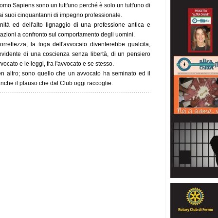
Uomo Sapiens sono un tutt'uno perché è solo un tutt'uno di
ai suoi cinquantanni di impegno professionale.
ità ed dell'alto lignaggio di una professione antica e
etazioni a confronto sul comportamento degli uomini.
orrettezza, la toga dell'avvocato diventerebbe gualcita,
 evidente di una coscienza senza libertà, di un pensiero
ocato e le leggi, fra l'avvocato e se stesso.
en altro; sono quello che un avvocato ha seminato ed il
anche il plauso che dal Club oggi raccoglie.