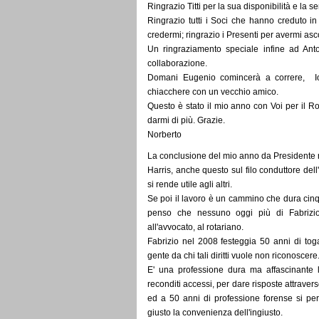
Ringrazio Titti per la sua disponibilità e la s
Ringrazio tutti i Soci che hanno creduto i
credermi; ringrazio i Presenti per avermi asco
Un ringraziamento speciale infine ad Anto
collaborazione.
Domani Eugenio comincerà a correre, Io
chiacchere con un vecchio amico.
Questo è stato il mio anno con Voi per il 
darmi di più. Grazie.
Norberto
La conclusione del mio anno da Presidente 
Harris, anche questo sul filo conduttore dell
si rende utile agli altri.
Se poi il lavoro è un cammino che dura cinqu
penso che nessuno oggi più di Fabrizio 
all'avvocato, al rotariano.
Fabrizio nel 2008 festeggia 50 anni di toga,
gente da chi tali diritti vuole non riconoscere
E' una professione dura ma affascinante 
reconditi accessi, per dare risposte attravers
ed a 50 anni di professione forense si per
giusto la convenienza dell'ingiusto.