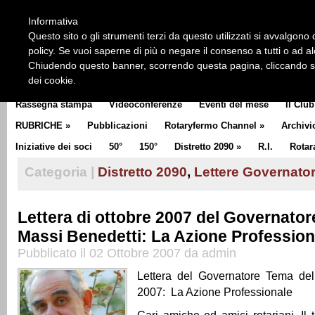
HOME
CHI SIAMO
LA STORIA DEL ROTARY
LA M
Informativa
CLUB COMMUNICATOR
Questo sito o gli strumenti terzi da questo utilizzati si avvalgono d
policy. Se vuoi saperne di più o negare il consenso a tutti o ad a
Chiudendo questo banner, scorrendo questa pagina, cliccando su 
dei cookie.
Rassegna stampa
Videoconferenze
Eventi del mese
Il Club
RUBRICHE
»
Pubblicazioni
Rotaryfermo Channel
»
Archivi
Iniziative dei soci
50°
150°
Distretto 2090
»
R.I.
Rotar
Categoria |
Distretto 2090
,
Lettere Governato
Lettera di ottobre 2007 del Governato
Massi Benedetti: La Azione Profession
Pubblicato il 02 Ottobre 2007 da admin
Lettera del Governatore Tema de
2007: La Azione Professionale