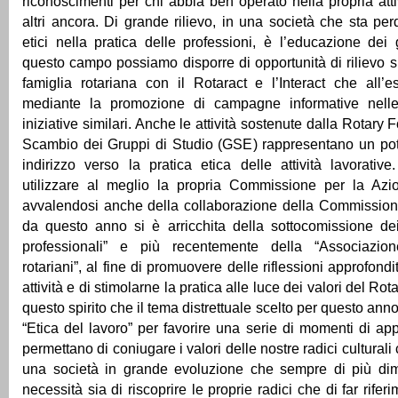
riconoscimenti per chi abbia ben operato nella propria atti
altri ancora. Di grande rilievo, in una società che sta per
etici nella pratica delle professioni, è l’educazione dei
questo campo possiamo disporre di opportunità di rilievo si
famiglia rotariana con il Rotaract e l’Interact che all’
mediante la promozione di campagne informative nelle
iniziative similari. Anche le attività sostenute dalla Rotary 
Scambio dei Gruppi di Studio (GSE) rappresentano un pot
indirizzo verso la pratica etica delle attività lavorati
utilizzare al meglio la propria Commissione per la Azi
avvalendosi anche della collaborazione della Commissione
da questo anno si è arricchita della sottocomissione dei 
professionali” e più recentemente della “Associazione
rotariani”, al fine di promuovere delle riflessioni approfondi
attività e di stimolarne la pratica alle luce dei valori del Rot
questo spirito che il tema distrettuale scelto per questo anno 
“Etica del lavoro” per favorire una serie di momenti di a
permettano di coniugare i valori delle nostre radici culturali
una società in grande evoluzione che sempre di più dim
necessità sia di riscoprire le proprie radici che di far riferi