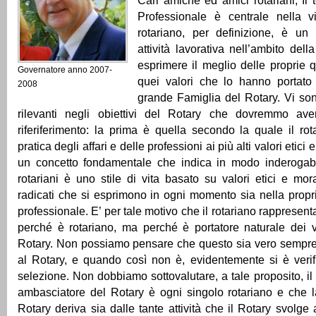
Cari amiche ed amici rotariani, Il
Professionale è centrale nella vi
rotariano, per definizione, è un
attività lavorativa nell’ambito del
esprimere il meglio delle proprie q
Governatore anno 2007-
quei valori che lo hanno portato 
2008
grande Famiglia del Rotary. Vi so
rilevanti negli obiettivi del Rotary che dovremmo a
riferiferimento: la prima è quella secondo la quale il rot
pratica degli affari e delle professioni ai più alti valori etici 
un concetto fondamentale che indica in modo inderogab
rotariani è uno stile di vita basato su valori etici e mo
radicati che si esprimono in ogni momento sia nella propri
professionale. E’ per tale motivo che il rotariano rapprese
perché è rotariano, ma perché è portatore naturale dei v
Rotary. Non possiamo pensare che questo sia vero sempre per
al Rotary, e quando così non è, evidentemente si è verif
selezione. Non dobbiamo sottovalutare, a tale proposito, il f
ambasciatore del Rotary è ogni singolo rotariano e che l
Rotary deriva sia dalle tante attività che il Rotary svolge 