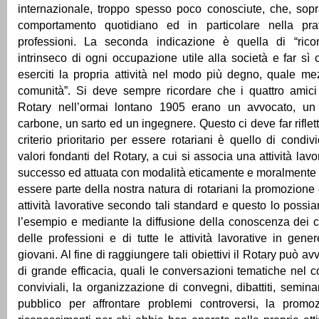
internazionale, troppo spesso poco conosciute, che, sopra
comportamento quotidiano ed in particolare nella prat
professioni. La seconda indicazione è quella di “rico
intrinseco di ogni occupazione utile alla società e far sì 
eserciti la propria attività nel modo più degno, quale me
comunità”. Si deve sempre ricordare che i quattro amici
Rotary nell’ormai lontano 1905 erano un avvocato, un
carbone, un sarto ed un ingegnere. Questo ci deve far riflette
criterio prioritario per essere rotariani è quello di condiv
valori fondanti del Rotary, a cui si associa una attività lav
successo ed attuata con modalità eticamente e moralmente 
essere parte della nostra natura di rotariani la promozione 
attività lavorative secondo tali standard e questo lo poss
l’esempio e mediante la diffusione della conoscenza dei c
delle professioni e di tutte le attività lavorative in gener
giovani. Al fine di raggiungere tali obiettivi il Rotary può av
di grande efficacia, quali le conversazioni tematiche nel c
conviviali, la organizzazione di convegni, dibattiti, semina
pubblico per affrontare problemi controversi, la prom