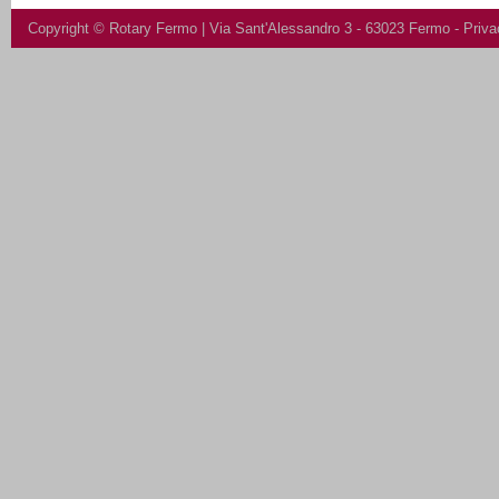
Copyright ©
Rotary Fermo
| Via Sant'Alessandro 3 - 63023 Fermo -
Priva