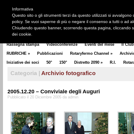
HOME
CHI SIAMO
LA STORIA DEL ROTARY
LA M
Informativa
CLUB COMMUNICATOR
Questo sito o gli strumenti terzi da questo utilizzati si avvalgono d
policy. Se vuoi saperne di più o negare il consenso a tutti o ad a
Chiudendo questo banner, scorrendo questa pagina, cliccando su 
dei cookie.
Rassegna stampa
Videoconferenze
Eventi del mese
Il Club
RUBRICHE
»
Pubblicazioni
Rotaryfermo Channel
»
Archivi
Iniziative dei soci
50°
150°
Distretto 2090
»
R.I.
Rotar
Categoria |
Archivio fotografico
2005.12.20 – Conviviale degli Auguri
Pubblicato il 20 Dicembre 2005 da admin