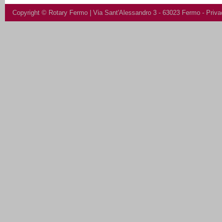
Copyright ©
Rotary Fermo
| Via Sant'Alessandro 3 - 63023 Fermo -
Priva