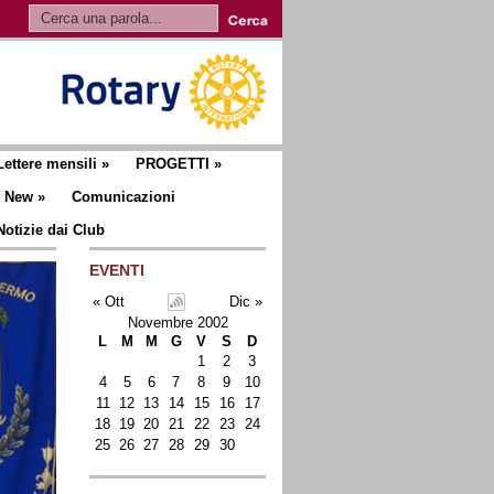
Lettere mensili
»
PROGETTI
»
New
»
Comunicazioni
Notizie dai Club
EVENTI
« Ott
Dic »
Novembre 2002
L
M
M
G
V
S
D
1
2
3
4
5
6
7
8
9
10
11
12
13
14
15
16
17
18
19
20
21
22
23
24
25
26
27
28
29
30