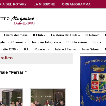
RIA DEL ROTARY
LA MISSIONE
ORGANIGRAMMA
Eventi del mese
Il Club
»
La storia del Club
»
In Rilievo
ryfermo Channel
»
Archivio fotografico
Pubblicazioni
Storia
tretto 2090
»
R.I.
Rotaract
»
Interact Fermo
Inner Wheel
rafico
iale “Ferrari”