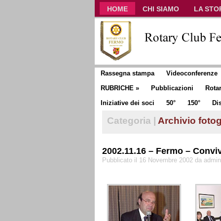
HOME
CHI SIAMO
LA STO
CLUB COMMUNICATOR
Rassegna stampa
Videoconferenze
RUBRICHE
»
Pubblicazioni
Rota
Iniziative dei soci
50°
150°
Dis
Categoria |
Archivio fotog
2002.11.16 – Fermo – Conviv
Pubblicato il 16 Novembre 2002 da admin