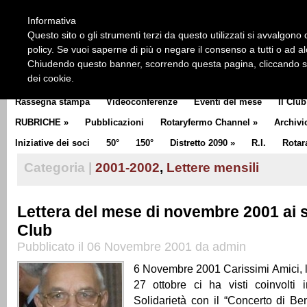
HOME
CHI SIAMO
LA STORIA DEL ROTARY
LA M
Informativa
CLUB COMMUNICATOR
Questo sito o gli strumenti terzi da questo utilizzati si avvalgono d
policy. Se vuoi saperne di più o negare il consenso a tutti o ad a
Chiudendo questo banner, scorrendo questa pagina, cliccando su 
dei cookie.
Rassegna stampa
Videoconferenze
Eventi del mese
Il Club
RUBRICHE
»
Pubblicazioni
Rotaryfermo Channel
»
Archivi
Iniziative dei soci
50°
150°
Distretto 2090
»
R.I.
Rotar
Categoria |
2001-2002
,
Lettere mensili
Lettera del mese di novembre 2001 ai s
Club
Pubblicato il 06 Novembre 2001 da admin
6 Novembre 2001 Carissimi Amici, l
27 ottobre ci ha visti coinvolti 
Solidarietà con il “Concerto di B