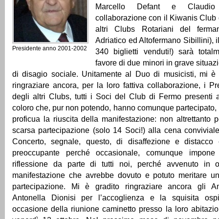
Marcello Defant e Claudio 
collaborazione con il Kiwanis Club 
altri Clubs Rotariani del fer
Adriatico ed Altofermano Sibillini), i
Presidente anno 2001-2002
340 biglietti venduti!) sarà tota
favore di due minori in grave situa
di disagio sociale. Unitamente al Duo di musicisti, mi è a
ringraziare ancora, per la loro fattiva collaborazione, i P
degli altri Clubs, tutti i Soci del Club di Fermo presenti 
coloro che, pur non potendo, hanno comunque partecipato,
proficua la riuscita della manifestazione: non altrettanto 
scarsa partecipazione (solo 14 Soci!) alla cena convivial
Concerto, segnale, questo, di disaffezione e distacco
preoccupante perché occasionale, comunque impon
riflessione da parte di tutti noi, perché avvenuto in
manifestazione che avrebbe dovuto e potuto meritare u
partecipazione. Mi è gradito ringraziare ancora gli A
Antonella Dionisi per l’accoglienza e la squisita ospita
occasione della riunione caminetto presso la loro abitazio