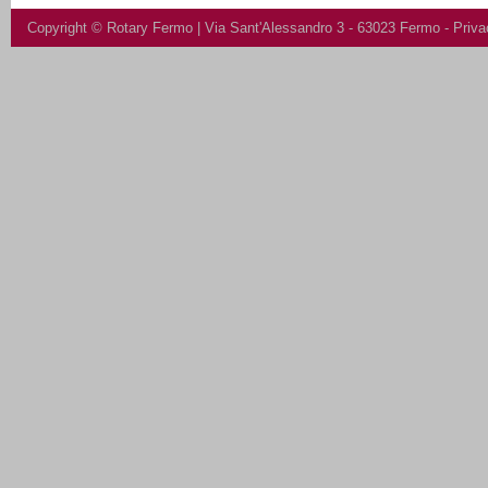
Copyright ©
Rotary Fermo
| Via Sant'Alessandro 3 - 63023 Fermo -
Priva