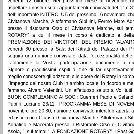
venerdì 12 ottobre. Nel prossimo mese di novembre no
rispettare i nostri usuali appuntamenti conviviali del 1° e 3
dell’importante INTERCLUB del prossimo 16 novembre, che
Civitanova Marche, Altofermano Sibillini, Fermo Mare Adr
presso il ristorante Orso di Civitanova Marche, sul 
ROTARY” a cui il mese in corso è dedicato e del
PREMIAZIONE DEI VINCITORI DEL PREMIO “ALVARO
venerdì 30 presso la Sala dei Ritratti del Palazzo dei Pr
seguirà una riunione conviviale: data l’eccezionalità delle
caldamente la Vostra partecipazione, unitamente a que
SIgnore e graditissimi ospiti al fine di far rispettivam
meglio conoscere gli orizzonti e le opere del Rotary in cam
l’impegno del nostro Club in ambito locale, in ricordo e me
fermano, Alvaro Valentini. Un affettuoso saluto a Voi tut
BUON COMPLEANNO AI SOCI: Guerrieri Paolo e Selanda
Pupilli Luciano 23/11 PROGRAMMA MESE DI NOVEMB
novembre ore 20,30, riunione conviviale interclub aperta al
ed ospiti con i Clubs di Civitanova Marche, Altofermano Sib
Adriatico e Macerata presso il Ristorante Orso di Civita
Asola, 1 sul tema: “LA FONDAZIONE ROTARY” Il Past Gov