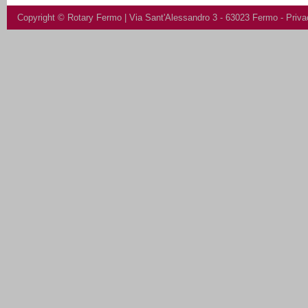
Copyright ©
Rotary Fermo
| Via Sant'Alessandro 3 - 63023 Fermo -
Priva