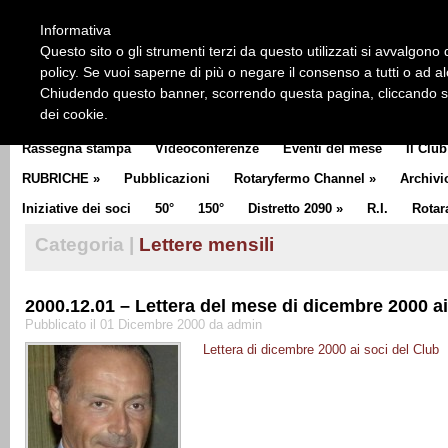
HOME
CHI SIAMO
LA STORIA DEL ROTARY
LA M
Informativa
CLUB COMMUNICATOR
Questo sito o gli strumenti terzi da questo utilizzati si avvalgono d
policy. Se vuoi saperne di più o negare il consenso a tutti o ad a
Chiudendo questo banner, scorrendo questa pagina, cliccando su 
dei cookie.
Rassegna stampa
Videoconferenze
Eventi del mese
Il Club
RUBRICHE
»
Pubblicazioni
Rotaryfermo Channel
»
Archivi
Iniziative dei soci
50°
150°
Distretto 2090
»
R.I.
Rotar
Categoria |
Lettere mensili
2000.12.01 – Lettera del mese di dicembre 2000 ai
Pubblicato il 01 Dicembre 2000 da admin
Lettera di dicembre 2000 ai soci del Club