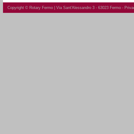
Copyright ©
Rotary Fermo
| Via Sant'Alessandro 3 - 63023 Fermo -
Priva