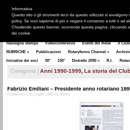
HOME
CHI SIAMO
LA STORIA DEL ROTARY
LA M
Informativa
CLUB COMMUNICATOR
Questo sito o gli strumenti terzi da questo utilizzati si avvalgono d
policy. Se vuoi saperne di più o negare il consenso a tutti o ad a
Chiudendo questo banner, scorrendo questa pagina, cliccando su 
dei cookie.
Rassegna stampa
Videoconferenze
Eventi del mese
Il Club
RUBRICHE
»
Pubblicazioni
Rotaryfermo Channel
»
Archivi
Iniziative dei soci
50°
150°
Distretto 2090
»
R.I.
Rotar
Categoria |
Anni 1990-1999
,
La storia del Clu
Fabrizio Emiliani – Presidente anno rotariano 19
Pubblicato il 01 Luglio 1995 da admin