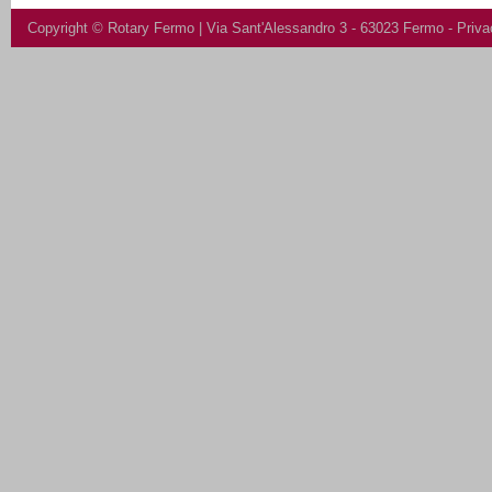
Copyright ©
Rotary Fermo
| Via Sant'Alessandro 3 - 63023 Fermo -
Priva