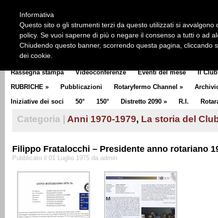
HOME
CHI SIAMO
LA STORIA DEL ROTARY
LA M
Informativa
CLUB COMMUNICATOR
Questo sito o gli strumenti terzi da questo utilizzati si avvalgono d
policy. Se vuoi saperne di più o negare il consenso a tutti o ad a
Chiudendo questo banner, scorrendo questa pagina, cliccando su 
dei cookie.
Rassegna stampa
Videoconferenze
Eventi del mese
Il Club
RUBRICHE
»
Pubblicazioni
Rotaryfermo Channel
»
Archivi
Iniziative dei soci
50°
150°
Distretto 2090
»
R.I.
Rotar
Categoria |
Anni 1970-1979
,
La storia del Clu
Filippo Fratalocchi – Presidente anno rotariano 
Pubblicato il 01 Luglio 1975 da admin