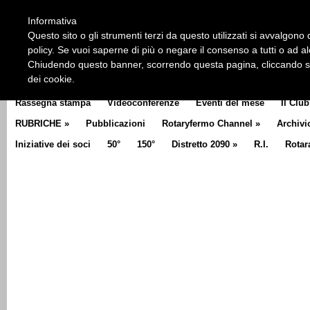
HOME
CHI SIAMO
LA STORIA DEL ROTARY
LA M
Informativa
CLUB COMMUNICATOR
Questo sito o gli strumenti terzi da questo utilizzati si avvalgono d
policy. Se vuoi saperne di più o negare il consenso a tutti o ad a
Chiudendo questo banner, scorrendo questa pagina, cliccando su 
dei cookie.
Rassegna stampa
Videoconferenze
Eventi del mese
Il Club
RUBRICHE
»
Pubblicazioni
Rotaryfermo Channel
»
Archivi
Iniziative dei soci
50°
150°
Distretto 2090
»
R.I.
Rotar