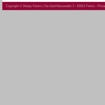
Copyright ©
Rotary Fermo
| Via Sant'Alessandro 3 - 63023 Fermo -
Priva