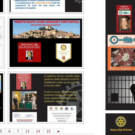
5
6
7
13
14
15
►