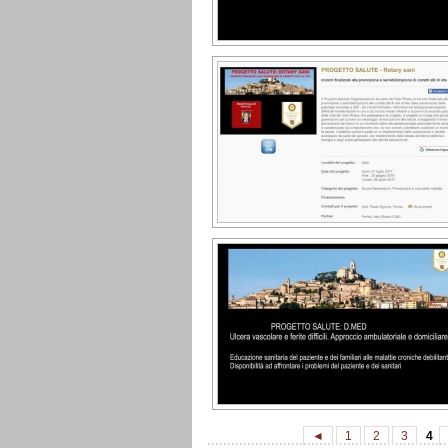
◄
1
2
3
4