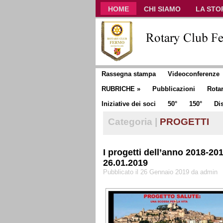
HOME
CHI SIAMO
LA STO
CLUB COMMUNICATOR
Rassegna stampa
Videoconferenze
RUBRICHE
»
Pubblicazioni
Rota
Iniziative dei soci
50°
150°
Dis
Categoria |
PROGETTI
I progetti dell’anno 2018-20
26.01.2019
Pubblicato il 26 Gennaio 2019 da admin