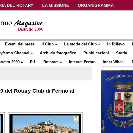
RIA DEL ROTARY
LA MISSIONE
ORGANIGRAMMA
Eventi del mese
Il Club
»
La storia del Club
»
In Rilievo
ryfermo Channel
»
Archivio fotografico
Pubblicazioni
Storia
tretto 2090
»
R.I.
Rotaract
»
Interact Fermo
Inner Wheel
19 del Rotary Club di Fermo al