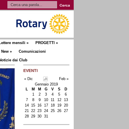
Lettere mensili
»
PROGETTI
»
New
»
Comunicazioni
Notizie dai Club
EVENTI
« Dic
Feb »
Gennaio 2019
L
M
M
G
V
S
D
1
2
3
4
5
6
7
8
9
10
11
12
13
14
15
16
17
18
19
20
21
22
23
24
25
26
27
28
29
30
31