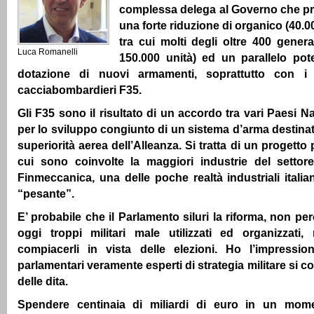
complessa delega al Governo che pre
una forte riduzione di organico (40.00
tra cui molti degli oltre 400 general
Luca Romanelli
150.000 unità) ed un parallelo pot
dotazione di nuovi armamenti, soprattutto con i 
cacciabombardieri F35.
Gli F35 sono il risultato di un accordo tra vari Paesi Nato
per lo sviluppo congiunto di un sistema d’arma destina
superiorità aerea dell’Alleanza. Si tratta di un progetto
cui sono coinvolte la maggiori industrie del settore
Finmeccanica, una delle poche realtà industriali italia
“pesante”.
E’ probabile che il Parlamento siluri la riforma, non pe
oggi troppi militari male utilizzati ed organizzati
compiacerli in vista delle elezioni. Ho l’impressio
parlamentari veramente esperti di strategia militare si c
delle dita.
Spendere centinaia di miliardi di euro in un mome