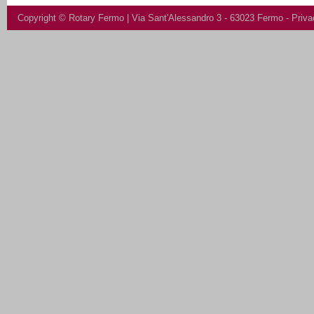
Copyright ©
Rotary Fermo
| Via Sant'Alessandro 3 - 63023 Fermo -
Priva