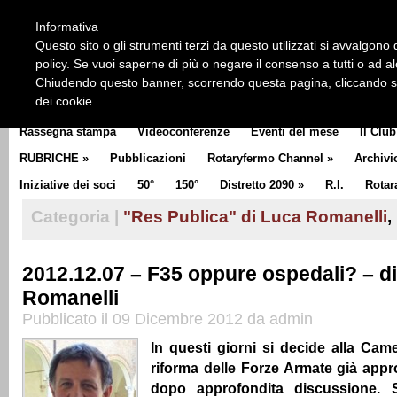
HOME
CHI SIAMO
LA STORIA DEL ROTARY
LA M
Informativa
CLUB COMMUNICATOR
Questo sito o gli strumenti terzi da questo utilizzati si avvalgono d
policy. Se vuoi saperne di più o negare il consenso a tutti o ad a
Chiudendo questo banner, scorrendo questa pagina, cliccando su 
dei cookie.
Rassegna stampa
Videoconferenze
Eventi del mese
Il Club
RUBRICHE
»
Pubblicazioni
Rotaryfermo Channel
»
Archivi
Iniziative dei soci
50°
150°
Distretto 2090
»
R.I.
Rotar
Categoria |
"Res Publica" di Luca Romanelli
,
2012.12.07 – F35 oppure ospedali? – d
Romanelli
Pubblicato il 09 Dicembre 2012 da admin
In questi giorni si decide alla Came
riforma delle Forze Armate già appr
dopo approfondita discussione. S