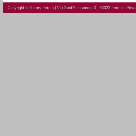
Copyright ©
Rotary Fermo
| Via Sant'Alessandro 3 - 63023 Fermo -
Priva