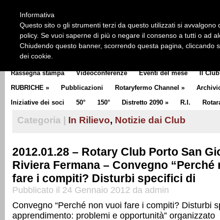
HOME
CHI SIAMO
LA STORIA DEL ROTARY
LA M
Informativa
CLUB COMMUNICATOR
Questo sito o gli strumenti terzi da questo utilizzati si avvalgono d
policy. Se vuoi saperne di più o negare il consenso a tutti o ad a
Chiudendo questo banner, scorrendo questa pagina, cliccando su 
dei cookie.
Rassegna stampa
Videoconferenze
Eventi del mese
Il Club
RUBRICHE
»
Pubblicazioni
Rotaryfermo Channel
»
Archivi
Iniziative dei soci
50°
150°
Distretto 2090
»
R.I.
Rotar
Categoria |
In Rilievo
,
Notizie dai Club
2012.01.28 – Rotary Club Porto San Gi
Riviera Fermana – Convegno “Perché 
fare i compiti? Disturbi specifici di
Pubblicato il 24 Gennaio 2012 da admin
Convegno “Perché non vuoi fare i compiti? Disturbi sp
apprendimento: problemi e opportunità” organizzato 