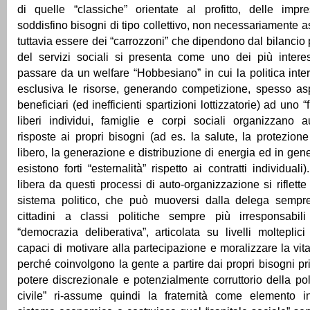
di quelle “classiche” orientate al profitto, delle impre
soddisfino bisogni di tipo collettivo, non necessariamente a
tuttavia essere dei “carrozzoni” che dipendono dal bilancio
del servizi sociali si presenta come uno dei più interess
passare da un welfare “Hobbesiano” in cui la politica int
esclusiva le risorse, generando competizione, spesso aspr
beneficiari (ed inefficienti spartizioni lottizzatorie) ad uno 
liberi individui, famiglie e corpi sociali organizzano
risposte ai propri bisogni (ad es. la salute, la protezione
libero, la generazione e distribuzione di energia ed in gene
esistono forti “esternalità” rispetto ai contratti individuali
libera da questi processi di auto-organizzazione si riflett
sistema politico, che può muoversi dalla delega sempre
cittadini a classi politiche sempre più irresponsabil
“democrazia deliberativa”, articolata su livelli molteplic
capaci di motivare alla partecipazione e moralizzare la vit
perché coinvolgono la gente a partire dai propri bisogni pr
potere discrezionale e potenzialmente corruttorio della pol
civile” ri-assume quindi la fraternità come elemento i