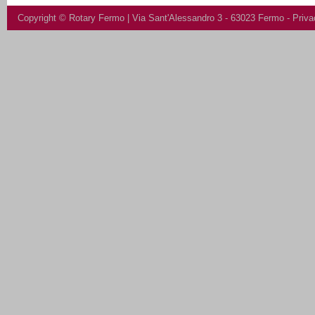
Copyright ©
Rotary Fermo
| Via Sant'Alessandro 3 - 63023 Fermo -
Priva