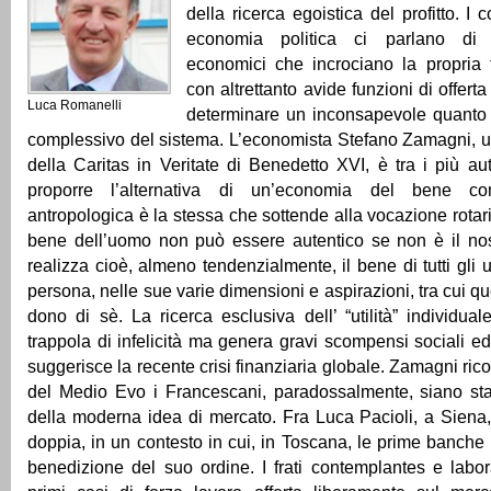
della ricerca egoistica del profitto. I c
economia politica ci parlano di 
economici che incrociano la propria f
con altrettanto avide funzioni di offert
Luca Romanelli
determinare un inconsapevole quanto p
complessivo del sistema. L’economista Stefano Zamagni, u
della Caritas in Veritate di Benedetto XVI, è tra i più aut
proporre l’alternativa di un’economia del bene 
antropologica è la stessa che sottende alla vocazione rotari
bene dell’uomo non può essere autentico se non è il no
realizza cioè, almeno tendenzialmente, il bene di tutti gli u
persona, nelle sue varie dimensioni e aspirazioni, tra cui que
dono di sè. La ricerca esclusiva dell’ “utilità” individu
trappola di infelicità ma genera gravi scompensi sociali 
suggerisce la recente crisi finanziaria globale. Zamagni ric
del Medio Evo i Francescani, paradossalmente, siano stati
della moderna idea di mercato. Fra Luca Pacioli, a Siena, 
doppia, in un contesto in cui, in Toscana, le prime banch
benedizione del suo ordine. I frati contemplantes e labor