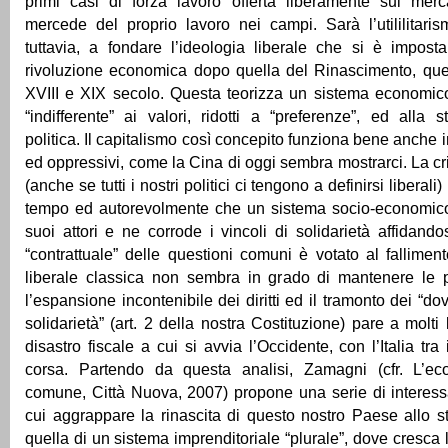
primi casi di forza lavoro offerta liberamente sul merc
mercede del proprio lavoro nei campi. Sarà l’utililitari
tuttavia, a fondare l’ideologia liberale che si è impos
rivoluzione economica dopo quella del Rinascimento, quel
XVIII e XIX secolo. Questa teorizza un sistema economic
“indifferente” ai valori, ridotti a “preferenze”, ed alla
politica. Il capitalismo così concepito funziona bene anche in
ed oppressivi, come la Cina di oggi sembra mostrarci. La cri
(anche se tutti i nostri politici ci tengono a definirsi liberali
tempo ed autorevolmente che un sistema socio-economico
suoi attori e ne corrode i vincoli di solidarietà affidando
“contrattuale” delle questioni comuni è votato al fallime
liberale classica non sembra in grado di mantenere le 
l’espansione incontenibile dei diritti ed il tramonto dei “dov
solidarietà” (art. 2 della nostra Costituzione) pare a molti
disastro fiscale a cui si avvia l’Occidente, con l’Italia tra i
corsa. Partendo da questa analisi, Zamagni (cfr. L’e
comune, Città Nuova, 2007) propone una serie di interessa
cui aggrappare la rinascita di questo nostro Paese allo 
quella di un sistema imprenditoriale “plurale”, dove cresca 