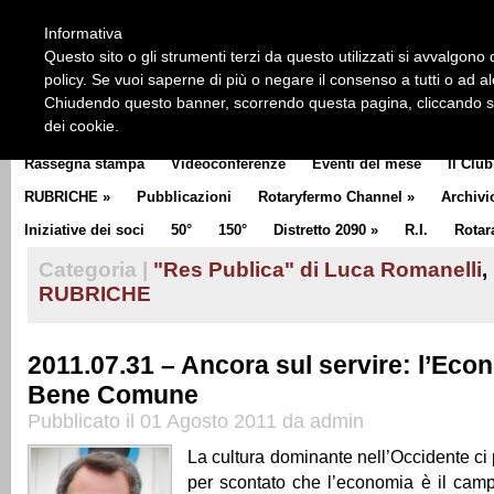
HOME
CHI SIAMO
LA STORIA DEL ROTARY
LA M
Informativa
CLUB COMMUNICATOR
Questo sito o gli strumenti terzi da questo utilizzati si avvalgono d
policy. Se vuoi saperne di più o negare il consenso a tutti o ad a
Chiudendo questo banner, scorrendo questa pagina, cliccando su 
dei cookie.
Rassegna stampa
Videoconferenze
Eventi del mese
Il Club
RUBRICHE
»
Pubblicazioni
Rotaryfermo Channel
»
Archivi
Iniziative dei soci
50°
150°
Distretto 2090
»
R.I.
Rotar
Categoria |
"Res Publica" di Luca Romanelli
,
RUBRICHE
2011.07.31 – Ancora sul servire: l’Eco
Bene Comune
Pubblicato il 01 Agosto 2011 da admin
La cultura dominante nell’Occidente ci 
per scontato che l’economia è il camp