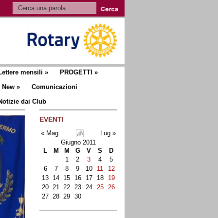
Lettere mensili
»
PROGETTI
»
New
»
Comunicazioni
Notizie dai Club
EVENTI
« Mag
Lug »
Giugno 2011
L
M
M
G
V
S
D
1
2
3
4
5
6
7
8
9
10
11
12
13
14
15
16
17
18
19
20
21
22
23
24
25
26
27
28
29
30