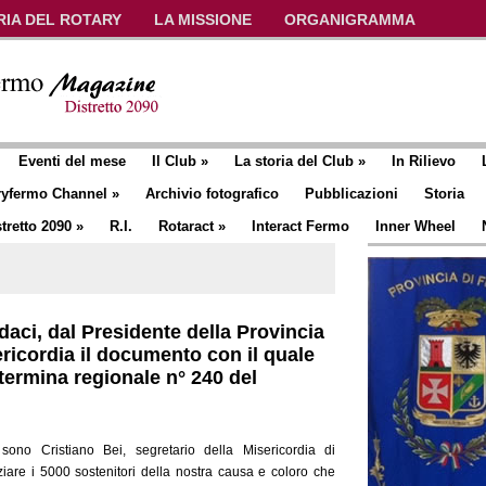
RIA DEL ROTARY
LA MISSIONE
ORGANIGRAMMA
Eventi del mese
Il Club
»
La storia del Club
»
In Rilievo
ryfermo Channel
»
Archivio fotografico
Pubblicazioni
Storia
tretto 2090
»
R.I.
Rotaract
»
Interact Fermo
Inner Wheel
daci, dal Presidente della Provincia
ricordia il documento con il quale
determina regionale n° 240 del
ono Cristiano Bei, segretario della Misericordia di
ziare i 5000 sostenitori della nostra causa e coloro che