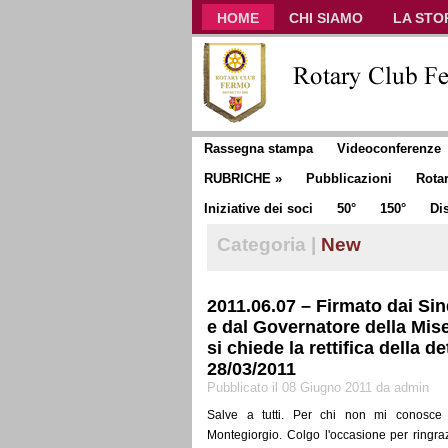
HOME
CHI SIAMO
LA STO
CLUB COMMUNICATOR
Rassegna stampa
Videoconferenze
RUBRICHE
»
Pubblicazioni
Rota
Iniziative dei soci
50°
150°
Dis
Categoria |
New
2011.06.07 – Firmato dai Sin
e dal Governatore della Mise
si chiede la rettifica della 
28/03/2011
Pubblicato il 08 Giugno 2011 da admin
Salve a tutti. Per chi non mi conosce s
Montegiorgio. Colgo l'occasione per ringra