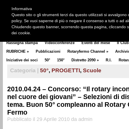
HOME
CHI SIAMO
LA STORIA DEL ROTARY
LA M
Informativa
CLUB COMMUNICATOR
Questo sito o gli strumenti terzi da questo utilizzati si avvalgono d
policy. Se vuoi saperne di più o negare il consenso a tutti o ad a
Chiudendo questo banner, scorrendo questa pagina, cliccando su 
dei cookie.
Rassegna stampa
Videoconferenze
Eventi del mese
Il Club
RUBRICHE
»
Pubblicazioni
Rotaryfermo Channel
»
Archivi
Iniziative dei soci
50°
150°
Distretto 2090
»
R.I.
Rotar
Categoria |
50°
,
PROGETTI
,
Scuole
2010.04.24 – Concorso: “Il rotary incont
nel cuore dei giovani” – Selezioni di di
tema. Buon 50° compleanno al Rotary 
Fermo
Pubblicato il 29 Aprile 2010 da admin