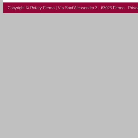
Copyright ©
Rotary Fermo
| Via Sant'Alessandro 3 - 63023 Fermo -
Priva