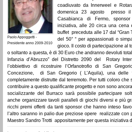
coadiuvato da Innerweel e Rotar
domenica 23 agosto presso il
Casabianca di Fermo, sponsor 
iniziativa, alle 20 circa una cen
buffet preceduta alle 17 dal “Gran
Paolo Appoggetti -
del 50° “ per appassionati o simpa
Presidente anno 2009-2010
gioco. Il costo di partecipazione al 
o soltanto a questa, è di 30 Euro che andranno devoluti tot
Infanzia d’Abruzzo” del Distretto 2090 del Rotary Int
l’obbiettivo di ricostruire l’Orfanotrofio di San Gregor
Concezione, di San Gregorio ( L’Aquila), una delle f
completamente distrutte dal terremoto. Per tutti coloro che
contribuire a questo qualificante progetto e non sono ancora 
socializzante del Burraco sarà possibile partecipare sol
anche organizzare tavoli paralleli di giochi diversi e più gr
ricchi premi offerti da tanti sponsor che hanno inteso favorir
l’altro saranno in palio due preziose opere realizzate con 
Maestro Sandro Trotti appositamente per questa iniziativa d