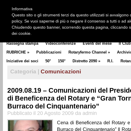
HOME
CHI SIAMO
LA STORIA DEL ROTARY
LA M
Informativa
CLUB COMMUNICATOR
Questo sito o gli strumenti terzi da questo utilizzati si avvalgono d
policy. Se vuoi saperne di più o negare il consenso a tutti o ad a
Chiudendo questo banner, scorrendo questa pagina, cliccando su 
dei cookie.
Rassegna stampa
Videoconferenze
Eventi del mese
Il Club
RUBRICHE
»
Pubblicazioni
Rotaryfermo Channel
»
Archivi
Iniziative dei soci
50°
150°
Distretto 2090
»
R.I.
Rotar
Categoria |
Comunicazioni
2009.08.19 – Comunicazioni del Presi
di Beneficenza del Rotary e “Gran Tor
Burraco del Cinquantenario”
Pubblicato il 20 Agosto 2009 da admin
Cena di Beneficenza del Rotary 
Burraco del Cinquantenario” Il Rot