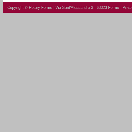
Copyright ©
Rotary Fermo
| Via Sant'Alessandro 3 - 63023 Fermo -
Priva