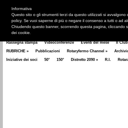
HOME
CHI SIAMO
LA STORIA DEL ROTARY
LA M
Informativa
CLUB COMMUNICATOR
Questo sito o gli strumenti terzi da questo utilizzati si avvalgono d
policy. Se vuoi saperne di più o negare il consenso a tutti o ad a
Chiudendo questo banner, scorrendo questa pagina, cliccando su 
dei cookie.
Rassegna stampa
Videoconferenze
Eventi del mese
Il Club
RUBRICHE
»
Pubblicazioni
Rotaryfermo Channel
»
Archivi
Iniziative dei soci
50°
150°
Distretto 2090
»
R.I.
Rotar