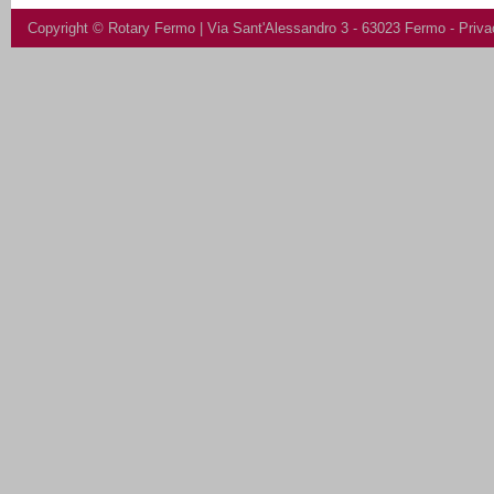
Copyright ©
Rotary Fermo
| Via Sant'Alessandro 3 - 63023 Fermo -
Priva