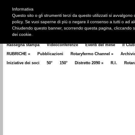
HOME
CHI SIAMO
LA STORIA DEL ROTARY
LA M
Informativa
CLUB COMMUNICATOR
Questo sito o gli strumenti terzi da questo utilizzati si avvalgono d
policy. Se vuoi saperne di più o negare il consenso a tutti o ad a
Chiudendo questo banner, scorrendo questa pagina, cliccando su 
dei cookie.
Rassegna stampa
Videoconferenze
Eventi del mese
Il Club
RUBRICHE
»
Pubblicazioni
Rotaryfermo Channel
»
Archivi
Iniziative dei soci
50°
150°
Distretto 2090
»
R.I.
Rotar