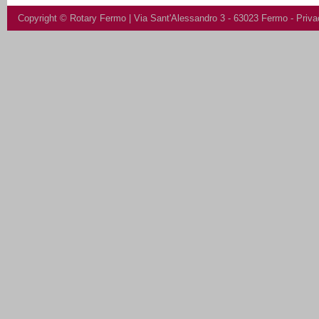
Copyright ©
Rotary Fermo
| Via Sant'Alessandro 3 - 63023 Fermo -
Priva