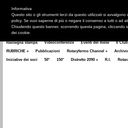
HOME
CHI SIAMO
LA STORIA DEL ROTARY
LA M
Informativa
CLUB COMMUNICATOR
Questo sito o gli strumenti terzi da questo utilizzati si avvalgono d
policy. Se vuoi saperne di più o negare il consenso a tutti o ad a
Chiudendo questo banner, scorrendo questa pagina, cliccando su 
dei cookie.
Rassegna stampa
Videoconferenze
Eventi del mese
Il Club
RUBRICHE
»
Pubblicazioni
Rotaryfermo Channel
»
Archivi
Iniziative dei soci
50°
150°
Distretto 2090
»
R.I.
Rotar