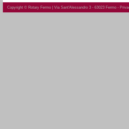
Copyright ©
Rotary Fermo
| Via Sant'Alessandro 3 - 63023 Fermo -
Priva