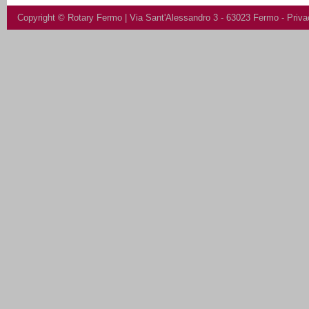
Copyright ©
Rotary Fermo
| Via Sant'Alessandro 3 - 63023 Fermo -
Priva