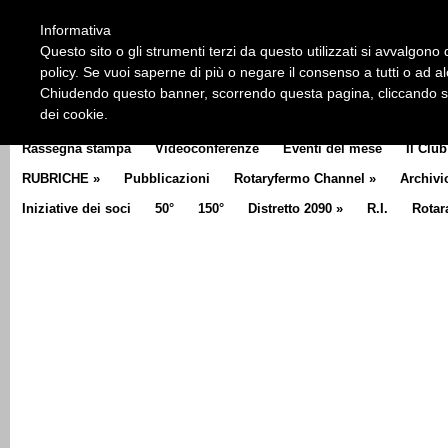
HOME
CHI SIAMO
LA STORIA DEL ROTARY
LA M
Informativa
CLUB COMMUNICATOR
Questo sito o gli strumenti terzi da questo utilizzati si avvalgono d
policy. Se vuoi saperne di più o negare il consenso a tutti o ad a
Chiudendo questo banner, scorrendo questa pagina, cliccando su 
dei cookie.
Rassegna stampa
Videoconferenze
Eventi del mese
Il Club
RUBRICHE
»
Pubblicazioni
Rotaryfermo Channel
»
Archivi
Iniziative dei soci
50°
150°
Distretto 2090
»
R.I.
Rotar